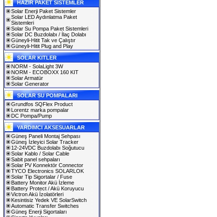
HAZIR PAKET SİSTEMLER
Solar Enerji Paket Sistemler
Solar LED Aydınlatma Paket
Sistemleri
Solar Su Pompa Paket Sistemleri
Solar DC Buzdolabı / İlaç Dolabı
Güneyli-Hitit Tak ve Çalıştır
Güneyli-Hitit Plug and Play
SOLAR KITLER
NORM - SolaLight 3W
NORM - ECOBOXX 160 KIT
Solar Armatür
Solar Generator
SOLAR SU POMPALARI
Grundfos SQFlex Product
Lorentz marka pompalar
DC Pompa/Pump
YARDIMCI AKSESUARLAR
Güneş Paneli Montaj Sehpası
Güneş İzleyici Solar Tracker
12-24VDC Buzdolabı Soğutucu
Solar Kablo / Solar Cable
Sabit panel sehpaları
Solar PV Konnektör Connector
TYCO Electronics SOLARLOK
Solar Tip Sigortalar / Fuse
Battery Monitor Akü İzleme
Battery Protect / Akü Koruyucu
Victron Akü İzolatörleri
Kesintisiz Yedek VE SolarSwitch
Automatic Transfer Switches
Güneş Enerji Sigortaları