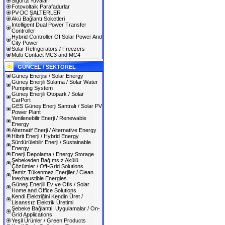
Sigorta Yuvaları
Fotovoltaik Parafadurlar
PV-DC ŞALTERLER
Akü Bağlantı Soketleri
Intelligent Dual Power Transfer
Controller
Hybrid Controller Of Solar Power And
City Power
Solar Refrigerators / Freezers
Multi-Contact MC3 and MC4
GÜNCEL / SEKTÖREL
Güneş Enerjisi / Solar Energy
Güneş Enerjili Sulama / Solar Water
Pumping System
Güneş Enerjili Otopark / Solar
CarPort
GES Güneş Enerji Santralı / Solar PV
Power Plant
Yenilenebilir Enerji / Renewable
Energy
Alternatif Enerji / Alternative Energy
Hibrit Enerji / Hybrid Energy
Sürdürülebilir Enerji / Sustainable
Energy
Enerji Depolama / Energy Storage
Şebekeden Bağımsız Akülü
Çözümler / Off-Grid Solutions
Temiz Tükenmez Enerjiler / Clean
Inexhaustible Energies
Güneş Enerjili Ev ve Ofis / Solar
Home and Office Solutions
Kendi Elektriğini Kendin Üret /
Lisanssız Elektrik Üretimi
Şebeke Bağlantılı Uygulamalar / On-
Grid Applications
Yeşil Ürünler / Green Products