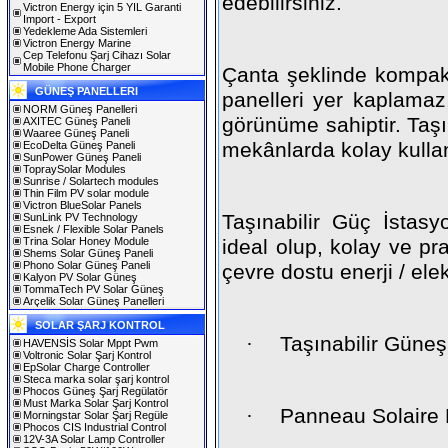
edebilirsiniz.
Victron Energy için 5 YIL Garanti
Import - Export
Yedekleme Ada Sistemleri
Victron Energy Marine
Cep Telefonu Şarj Cihazı Solar
Mobile Phone Charger
Çanta şeklinde kompak
GÜNEŞ PANELLERI
panelleri yer kaplamaz, 
NORM Güneş Panelleri
görünüme sahiptir. Taşı
AXITEC Güneş Paneli
Waaree Güneş Paneli
mekânlarda kolay kull
EcoDelta Güneş Paneli
SunPower Güneş Paneli
TopraySolar Modules
Sunrise / Solartech modules
Thin Film PV solar module
Victron BlueSolar Panels
Taşınabilir Güç İstasyo
SunLink PV Technology
Esnek / Flexible Solar Panels
Trina Solar Honey Module
ideal olup, kolay ve pr
Shems Solar Güneş Paneli
Phono Solar Güneş Paneli
çevre dostu enerji / elek
Kalyon PV Solar Güneş
TommaTech PV Solar Güneş
Arçelik Solar Güneş Panelleri
SOLAR ŞARJ KONTROL
·
Taşınabilir Güneş
HAVENSİS Solar Mppt Pwm
Voltronic Solar Şarj Kontrol
EpSolar Charge Controller
Steca marka solar şarj kontrol
Phocos Güneş Şarj Regülatör
Must Marka Solar Şarj Kontrol
·
Panneau Solaire 
Morningstar Solar Şarj Regüle
Phocos CIS Industrial Control
12V-3A Solar Lamp Controller