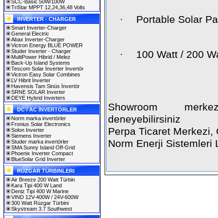
SCC-Basic 50W/100W
TriStar MPPT 12,24,36,48 Volts
·
Portable Solar Pa
INVERTER - CHARGER
Smart Inverter-Charger
General Electric
Abax Inverter-Charger
Victron Energy BLUE POWER
Studer Inverter - Charger
·
100 Watt / 200 W
MultiPower Hibrid / Melez
Back-Up Island Systems
Tescom Solar İnverter İnvertör
Victron Easy Solar Combines
LV Hibrit İnverter
Havensis Tam Sinüs İnvertör
SRNE SOLAR Inverter
DEYE Hybrid Inverters
Showroom merkez 
DC / AC İNVERTÖRLER
deneyebilirsiniz
Norm marka invertörler
Fronius Solar Electronics
Perpa Ticaret Merkezi, 
Solon Inverter
Siemens Inverter
Norm Enerji Sistemleri 
Studer marka invertörler
SMA Sunny Island Off-Grid
Phoenix Inverter Compact
BlueSolar Grid Inverter
RÜZGAR TÜRBINLERI
Air Breeze 200 Watt Türbin
Kara Tipi 400 W Land
Deniz Tipi 400 W Marine
VIND 12V-400W / 24V-600W
300 Watt Rüzgar Türbini
Skystream 3.7 Southwest