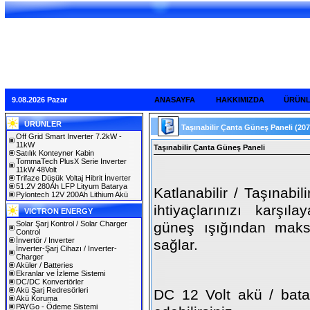
9.08.2026 Pazar
ANASAYFA
HAKKIMIZDA
ÜRÜN
ÜRÜNLER
Taşınabilir Çanta Güneş Paneli
(20
Off Grid Smart Inverter 7.2kW -
11kW
Taşınabilir Çanta Güneş Paneli
Satılık Konteyner Kabin
TommaTech PlusX Serie Inverter
11kW 48Volt
Trifaze Düşük Voltaj Hibrit İnverter
51.2V 280Ah LFP Lityum Batarya
Katlanabilir / Taşınabil
Pylontech 12V 200Ah Lithium Akü
ihtiyaçlarınızı karşıla
VICTRON ENERGY
Solar Şarj Kontrol / Solar Charger
güneş ışığından mak
Control
İnvertör / Inverter
sağlar.
İnverter-Şarj Cihazı / Inverter-
Charger
Aküler / Batteries
Ekranlar ve İzleme Sistemi
DC/DC Konvertörler
Akü Şarj Redresörleri
DC 12 Volt akü / batary
Akü Koruma
PAYGo - Ödeme Sistemi