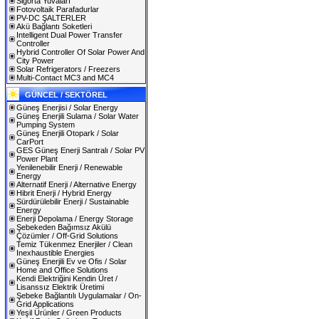
Sigorta Yuvaları
Fotovoltaik Parafadurlar
PV-DC ŞALTERLER
Akü Bağlantı Soketleri
Intelligent Dual Power Transfer
Controller
Hybrid Controller Of Solar Power And
City Power
Solar Refrigerators / Freezers
Multi-Contact MC3 and MC4
GÜNCEL / SEKTÖREL
Güneş Enerjisi / Solar Energy
Güneş Enerjili Sulama / Solar Water
Pumping System
Güneş Enerjili Otopark / Solar
CarPort
GES Güneş Enerji Santralı / Solar PV
Power Plant
Yenilenebilir Enerji / Renewable
Energy
Alternatif Enerji / Alternative Energy
Hibrit Enerji / Hybrid Energy
Sürdürülebilir Enerji / Sustainable
Energy
Enerji Depolama / Energy Storage
Şebekeden Bağımsız Akülü
Çözümler / Off-Grid Solutions
Temiz Tükenmez Enerjiler / Clean
Inexhaustible Energies
Güneş Enerjili Ev ve Ofis / Solar
Home and Office Solutions
Kendi Elektriğini Kendin Üret /
Lisanssız Elektrik Üretimi
Şebeke Bağlantılı Uygulamalar / On-
Grid Applications
Yeşil Ürünler / Green Products