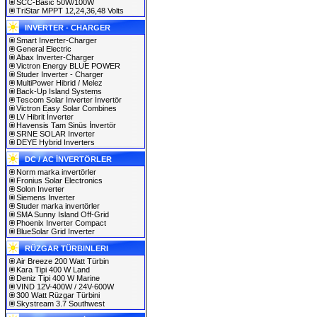
SCC-Basic 50W/100W
TriStar MPPT 12,24,36,48 Volts
INVERTER - CHARGER
Smart Inverter-Charger
General Electric
Abax Inverter-Charger
Victron Energy BLUE POWER
Studer Inverter - Charger
MultiPower Hibrid / Melez
Back-Up Island Systems
Tescom Solar İnverter İnvertör
Victron Easy Solar Combines
LV Hibrit İnverter
Havensis Tam Sinüs İnvertör
SRNE SOLAR Inverter
DEYE Hybrid Inverters
DC / AC İNVERTÖRLER
Norm marka invertörler
Fronius Solar Electronics
Solon Inverter
Siemens Inverter
Studer marka invertörler
SMA Sunny Island Off-Grid
Phoenix Inverter Compact
BlueSolar Grid Inverter
RÜZGAR TÜRBINLERI
Air Breeze 200 Watt Türbin
Kara Tipi 400 W Land
Deniz Tipi 400 W Marine
VIND 12V-400W / 24V-600W
300 Watt Rüzgar Türbini
Skystream 3.7 Southwest