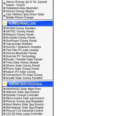
Victron Energy için 5 YIL Garanti
Import - Export
Yedekleme Ada Sistemleri
Victron Energy Marine
Cep Telefonu Şarj Cihazı Solar
Mobile Phone Charger
GÜNEŞ PANELLERI
NORM Güneş Panelleri
AXITEC Güneş Paneli
Waaree Güneş Paneli
EcoDelta Güneş Paneli
SunPower Güneş Paneli
TopraySolar Modules
Sunrise / Solartech modules
Thin Film PV solar module
Victron BlueSolar Panels
SunLink PV Technology
Esnek / Flexible Solar Panels
Trina Solar Honey Module
Shems Solar Güneş Paneli
Phono Solar Güneş Paneli
Kalyon PV Solar Güneş
TommaTech PV Solar Güneş
Arçelik Solar Güneş Panelleri
SOLAR ŞARJ KONTROL
HAVENSİS Solar Mppt Pwm
Voltronic Solar Şarj Kontrol
EpSolar Charge Controller
Steca marka solar şarj kontrol
Phocos Güneş Şarj Regülatör
Must Marka Solar Şarj Kontrol
Morningstar Solar Şarj Regüle
Phocos CIS Industrial Control
12V-3A Solar Lamp Controller