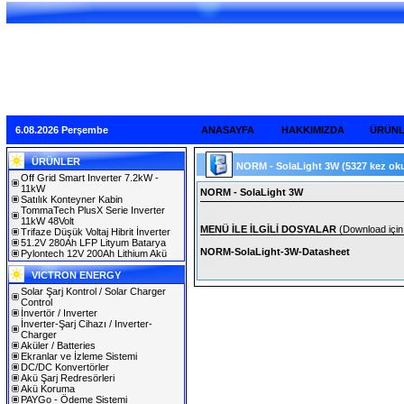
6.08.2026 Perşembe
ANASAYFA
HAKKIMIZDA
ÜRÜN
ÜRÜNLER
NORM - SolaLight 3W
(5327 kez ok
Off Grid Smart Inverter 7.2kW -
11kW
NORM - SolaLight 3W
Satılık Konteyner Kabin
TommaTech PlusX Serie Inverter
11kW 48Volt
MENÜ İLE İLGİLİ DOSYALAR
(Download için 
Trifaze Düşük Voltaj Hibrit İnverter
51.2V 280Ah LFP Lityum Batarya
NORM-SolaLight-3W-Datasheet
Pylontech 12V 200Ah Lithium Akü
VICTRON ENERGY
Solar Şarj Kontrol / Solar Charger
Control
İnvertör / Inverter
İnverter-Şarj Cihazı / Inverter-
Charger
Aküler / Batteries
Ekranlar ve İzleme Sistemi
DC/DC Konvertörler
Akü Şarj Redresörleri
Akü Koruma
PAYGo - Ödeme Sistemi