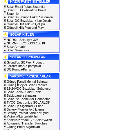
HAZIR PAKET SİSTEMLER
Solar Enerji Paket Sistemler
Solar LED Aydınlatma Paket
Sistemleri
Solar Su Pompa Paket Sistemleri
Solar DC Buzdolabı / İlaç Dolabı
Güneyli-Hitit Tak ve Çalıştır
Güneyli-Hitit Plug and Play
SOLAR KITLER
NORM - SolaLight 3W
NORM - ECOBOXX 160 KIT
Solar Armatür
Solar Generator
SOLAR SU POMPALARI
Grundfos SQFlex Product
Lorentz marka pompalar
DC Pompa/Pump
YARDIMCI AKSESUARLAR
Güneş Paneli Montaj Sehpası
Güneş İzleyici Solar Tracker
12-24VDC Buzdolabı Soğutucu
Solar Kablo / Solar Cable
Sabit panel sehpaları
Solar PV Konnektör Connector
TYCO Electronics SOLARLOK
Solar Tip Sigortalar / Fuse
Battery Monitor Akü İzleme
Battery Protect / Akü Koruyucu
Victron Akü İzolatörleri
Kesintisiz Yedek VE SolarSwitch
Automatic Transfer Switches
Güneş Enerji Sigortaları