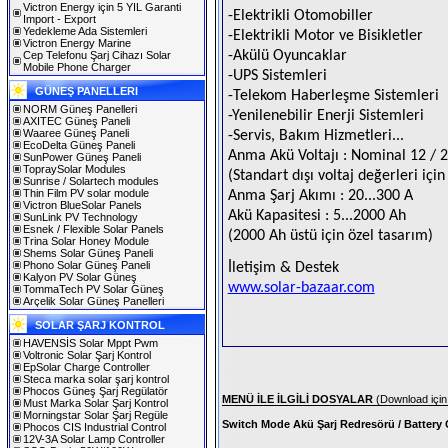
Victron Energy için 5 YIL Garanti
-Elektrikli Otomobiller
Import - Export
Yedekleme Ada Sistemleri
-Elektrikli Motor ve Bisikletler
Victron Energy Marine
-Akülü Oyuncaklar
Cep Telefonu Şarj Cihazı Solar
Mobile Phone Charger
-UPS Sistemleri
GÜNEŞ PANELLERI
-Telekom Haberleşme Sistemleri
NORM Güneş Panelleri
-Yenilenebilir Enerji Sistemleri
AXITEC Güneş Paneli
Waaree Güneş Paneli
-Servis, Bakım Hizmetleri...
EcoDelta Güneş Paneli
Anma Akü Voltajı : Nominal 12 / 24
SunPower Güneş Paneli
TopraySolar Modules
(Standart dışı voltaj değerleri iç
Sunrise / Solartech modules
Thin Film PV solar module
Anma Şarj Akımı : 20...300 A
Victron BlueSolar Panels
Akü Kapasitesi
: 5...2000 Ah
SunLink PV Technology
Esnek / Flexible Solar Panels
(2000 Ah üstü için özel tasarım)
Trina Solar Honey Module
Shems Solar Güneş Paneli
Phono Solar Güneş Paneli
İletişim & Destek
Kalyon PV Solar Güneş
www.solar-bazaar.com
TommaTech PV Solar Güneş
Arçelik Solar Güneş Panelleri
SOLAR ŞARJ KONTROL
HAVENSİS Solar Mppt Pwm
Voltronic Solar Şarj Kontrol
EpSolar Charge Controller
Steca marka solar şarj kontrol
Phocos Güneş Şarj Regülatör
MENÜ İLE İLGİLİ DOSYALAR
(Download için 
Must Marka Solar Şarj Kontrol
Morningstar Solar Şarj Regüle
Switch Mode Akü Şarj Redresörü / Battery
Phocos CIS Industrial Control
12V-3A Solar Lamp Controller