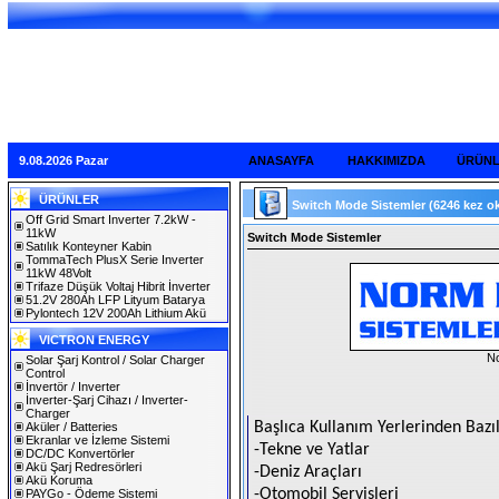
9.08.2026 Pazar
ANASAYFA
HAKKIMIZDA
ÜRÜN
ÜRÜNLER
Switch Mode Sistemler
(6246 kez o
Off Grid Smart Inverter 7.2kW -
11kW
Switch Mode Sistemler
Satılık Konteyner Kabin
TommaTech PlusX Serie Inverter
11kW 48Volt
Trifaze Düşük Voltaj Hibrit İnverter
51.2V 280Ah LFP Lityum Batarya
Pylontech 12V 200Ah Lithium Akü
VICTRON ENERGY
No
Solar Şarj Kontrol / Solar Charger
Control
İnvertör / Inverter
İnverter-Şarj Cihazı / Inverter-
Charger
Başlıca Kullanım Yerlerinden Bazıl
Aküler / Batteries
Ekranlar ve İzleme Sistemi
-Tekne ve Yatlar
DC/DC Konvertörler
Akü Şarj Redresörleri
-Deniz Araçları
Akü Koruma
-Otomobil Servisleri
PAYGo - Ödeme Sistemi