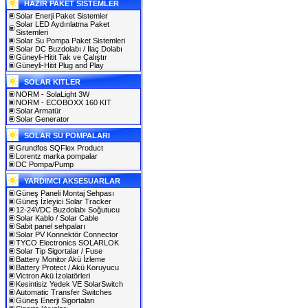
HAZIR PAKET SİSTEMLER
Solar Enerji Paket Sistemler
Solar LED Aydınlatma Paket
Sistemleri
Solar Su Pompa Paket Sistemleri
Solar DC Buzdolabı / İlaç Dolabı
Güneyli-Hitit Tak ve Çalıştır
Güneyli-Hitit Plug and Play
SOLAR KITLER
NORM - SolaLight 3W
NORM - ECOBOXX 160 KIT
Solar Armatür
Solar Generator
SOLAR SU POMPALARI
Grundfos SQFlex Product
Lorentz marka pompalar
DC Pompa/Pump
YARDIMCI AKSESUARLAR
Güneş Paneli Montaj Sehpası
Güneş İzleyici Solar Tracker
12-24VDC Buzdolabı Soğutucu
Solar Kablo / Solar Cable
Sabit panel sehpaları
Solar PV Konnektör Connector
TYCO Electronics SOLARLOK
Solar Tip Sigortalar / Fuse
Battery Monitor Akü İzleme
Battery Protect / Akü Koruyucu
Victron Akü İzolatörleri
Kesintisiz Yedek VE SolarSwitch
Automatic Transfer Switches
Güneş Enerji Sigortaları