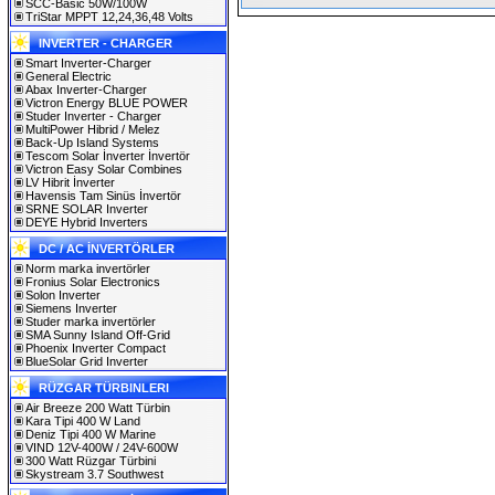
SCC-Basic 50W/100W
TriStar MPPT 12,24,36,48 Volts
INVERTER - CHARGER
Smart Inverter-Charger
General Electric
Abax Inverter-Charger
Victron Energy BLUE POWER
Studer Inverter - Charger
MultiPower Hibrid / Melez
Back-Up Island Systems
Tescom Solar İnverter İnvertör
Victron Easy Solar Combines
LV Hibrit İnverter
Havensis Tam Sinüs İnvertör
SRNE SOLAR Inverter
DEYE Hybrid Inverters
DC / AC İNVERTÖRLER
Norm marka invertörler
Fronius Solar Electronics
Solon Inverter
Siemens Inverter
Studer marka invertörler
SMA Sunny Island Off-Grid
Phoenix Inverter Compact
BlueSolar Grid Inverter
RÜZGAR TÜRBINLERI
Air Breeze 200 Watt Türbin
Kara Tipi 400 W Land
Deniz Tipi 400 W Marine
VIND 12V-400W / 24V-600W
300 Watt Rüzgar Türbini
Skystream 3.7 Southwest