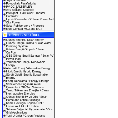
Sigorta Yuvaları
Fotovoltaik Parafadurlar
PV-DC ŞALTERLER
Akü Bağlantı Soketleri
Intelligent Dual Power Transfer
Controller
Hybrid Controller Of Solar Power And
City Power
Solar Refrigerators / Freezers
Multi-Contact MC3 and MC4
GÜNCEL / SEKTÖREL
Güneş Enerjisi / Solar Energy
Güneş Enerjili Sulama / Solar Water
Pumping System
Güneş Enerjili Otopark / Solar
CarPort
GES Güneş Enerji Santralı / Solar PV
Power Plant
Yenilenebilir Enerji / Renewable
Energy
Alternatif Enerji / Alternative Energy
Hibrit Enerji / Hybrid Energy
Sürdürülebilir Enerji / Sustainable
Energy
Enerji Depolama / Energy Storage
Şebekeden Bağımsız Akülü
Çözümler / Off-Grid Solutions
Temiz Tükenmez Enerjiler / Clean
Inexhaustible Energies
Güneş Enerjili Ev ve Ofis / Solar
Home and Office Solutions
Kendi Elektriğini Kendin Üret /
Lisanssız Elektrik Üretimi
Şebeke Bağlantılı Uygulamalar / On-
Grid Applications
Yeşil Ürünler / Green Products