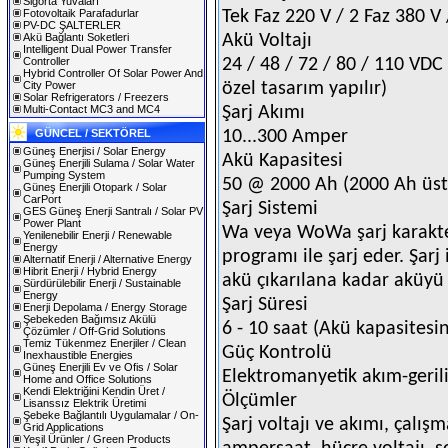
Sigorta Yuvaları
Fotovoltaik Parafadurlar
Tek Faz 220 V / 2 Faz 380 V 
PV-DC ŞALTERLER
Akü Bağlantı Soketleri
Akü Voltajı
Intelligent Dual Power Transfer
Controller
24 / 48 / 72 / 80 / 110 VDC 
Hybrid Controller Of Solar Power And
City Power
özel tasarım yapılır)
Solar Refrigerators / Freezers
Multi-Contact MC3 and MC4
Şarj Akımı
GÜNCEL / SEKTÖREL
10...300 Amper
Güneş Enerjisi / Solar Energy
Akü Kapasitesi
Güneş Enerjili Sulama / Solar Water
Pumping System
50 @ 2000 Ah (2000 Ah üstü
Güneş Enerjili Otopark / Solar
CarPort
Şarj Sistemi
GES Güneş Enerji Santralı / Solar PV
Power Plant
Wa veya WoWa şarj karakter
Yenilenebilir Enerji / Renewable
Energy
programı ile şarj eder. Şar
Alternatif Enerji / Alternative Energy
Hibrit Enerji / Hybrid Energy
akü çıkarılana kadar aküyü ş
Sürdürülebilir Enerji / Sustainable
Energy
Şarj Süresi
Enerji Depolama / Energy Storage
Şebekeden Bağımsız Akülü
6 - 10 saat (Akü kapasitesin
Çözümler / Off-Grid Solutions
Temiz Tükenmez Enerjiler / Clean
Güç Kontrolü
Inexhaustible Energies
Güneş Enerjili Ev ve Ofis / Solar
Elektromanyetik akım-geri
Home and Office Solutions
Kendi Elektriğini Kendin Üret /
Ölçümler
Lisanssız Elektrik Üretimi
Şebeke Bağlantılı Uygulamalar / On-
Şarj voltajı ve akımı, çalışm
Grid Applications
Yeşil Ürünler / Green Products