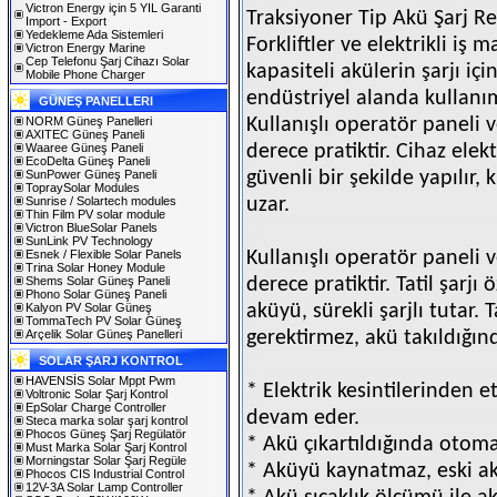
Victron Energy için 5 YIL Garanti
Traksiyoner Tip Akü Şarj R
Import - Export
Yedekleme Ada Sistemleri
Forkliftler ve elektrikli iş
Victron Energy Marine
Cep Telefonu Şarj Cihazı Solar
kapasiteli akülerin şarjı içi
Mobile Phone Charger
endüstriyel alanda kullanı
GÜNEŞ PANELLERI
NORM Güneş Panelleri
Kullanışlı operatör paneli v
AXITEC Güneş Paneli
Waaree Güneş Paneli
derece pratiktir. Cihaz elek
EcoDelta Güneş Paneli
SunPower Güneş Paneli
güvenli bir şekilde yapılır
TopraySolar Modules
Sunrise / Solartech modules
uzar.
Thin Film PV solar module
Victron BlueSolar Panels
SunLink PV Technology
Esnek / Flexible Solar Panels
Kullanışlı operatör paneli v
Trina Solar Honey Module
Shems Solar Güneş Paneli
derece pratiktir. Tatil şarjı
Phono Solar Güneş Paneli
Kalyon PV Solar Güneş
aküyü, sürekli şarjlı tutar. 
TommaTech PV Solar Güneş
Arçelik Solar Güneş Panelleri
gerektirmez, akü takıldığın
SOLAR ŞARJ KONTROL
HAVENSİS Solar Mppt Pwm
* Elektrik kesintilerinden 
Voltronic Solar Şarj Kontrol
EpSolar Charge Controller
devam eder.
Steca marka solar şarj kontrol
Phocos Güneş Şarj Regülatör
* Akü çıkartıldığında otoma
Must Marka Solar Şarj Kontrol
Morningstar Solar Şarj Regüle
* Aküyü kaynatmaz, eski akü
Phocos CIS Industrial Control
12V-3A Solar Lamp Controller