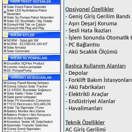
HAZIR PAKET SİSTEMLER
Solar Enerji Paket Sistemler
Opsiyonel Özellikler
Solar LED Aydınlatma Paket
Sistemleri
- Geniş Giriş Gerilim Bandı
Solar Su Pompa Paket Sistemleri
Solar DC Buzdolabı / İlaç Dolabı
- Aşırı Deşarj Koruma
Güneyli-Hitit Tak ve Çalıştır
Güneyli-Hitit Plug and Play
- Sesli Hata İkazları
SOLAR KITLER
- İşlem Sonunda Otomatik
NORM - SolaLight 3W
NORM - ECOBOXX 160 KIT
- PC Bağlantısı
Solar Armatür
Solar Generator
- Akü Sıcaklık Ölçümü
SOLAR SU POMPALARI
Grundfos SQFlex Product
Başlıca Kullanım Alanları
Lorentz marka pompalar
DC Pompa/Pump
- Depolar
YARDIMCI AKSESUARLAR
- Forklift Bakım İstasyonları
Güneş Paneli Montaj Sehpası
Güneş İzleyici Solar Tracker
- Akü Fabrikaları
12-24VDC Buzdolabı Soğutucu
Solar Kablo / Solar Cable
- Elektrikli Araçlar
Sabit panel sehpaları
Solar PV Konnektör Connector
- Endüstriyel Alanlar
TYCO Electronics SOLARLOK
Solar Tip Sigortalar / Fuse
- Havalimanları
Battery Monitor Akü İzleme
Battery Protect / Akü Koruyucu
Victron Akü İzolatörleri
Kesintisiz Yedek VE SolarSwitch
Teknik Özellikler
Automatic Transfer Switches
Güneş Enerji Sigortaları
AC Giriş Gerilimi