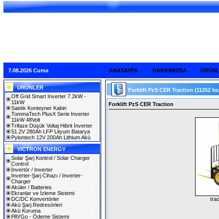
7.08.2026 Cuma
ANASAYFA
HAKKIMIZDA
ÜRÜN
ÜRÜNLER
Forklift PzS CER Traction
(11252 ke
Off Grid Smart Inverter 7.2kW -
11kW
Forklift PzS CER Traction
Satılık Konteyner Kabin
TommaTech PlusX Serie Inverter
11kW 48Volt
Trifaze Düşük Voltaj Hibrit İnverter
51.2V 280Ah LFP Lityum Batarya
Pylontech 12V 200Ah Lithium Akü
VICTRON ENERGY
Solar Şarj Kontrol / Solar Charger
Control
İnvertör / Inverter
İnverter-Şarj Cihazı / Inverter-
Charger
Aküler / Batteries
Ekranlar ve İzleme Sistemi
DC/DC Konvertörler
tra
Akü Şarj Redresörleri
Akü Koruma
PAYGo - Ödeme Sistemi