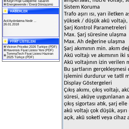
ampersaat, hücre voltajı, s
Keşif Proje Geliştirme Tasarım
Energiewende / Enerji Dönüşümü
Sistem Koruma
HABERLER
Trafo aşırı ısı, yarı iletken 
yüksek / düşük akü voltajı,
Acil Aydınlatma Nedir ...
26.01.2018
Şarj Kontrol Parametreleri
Max. Şarj süresine ulaşma
SOLAREX ISTANBUL 2019
Max. Ah değerine ulaşma
FİYAT LİSTELERİ
30.01.2019
Victron Pricelist 2026 Turkiye
(PDF)
Şarj akımının min. akım de
Havensis Fiyat Listesi Yeni
(PDF)
TommaTech Fiyat Listesi Haziran
Akü voltajı ve akımının iki
2025 Türkçe
(PDF)
Akü voltajının izin verilen
Bu şartların gerçekleşmesi
işlemini durdurur ve tatil
Display Göstergeleri
Çıkış akımı, çıkış voltajı, 
süresi, aküye uygunlanan am
çıkış sigortası atık, şarj el
akü voltajı çok düşük, aşırı ç
açık, akü soketi veya cihaz ar