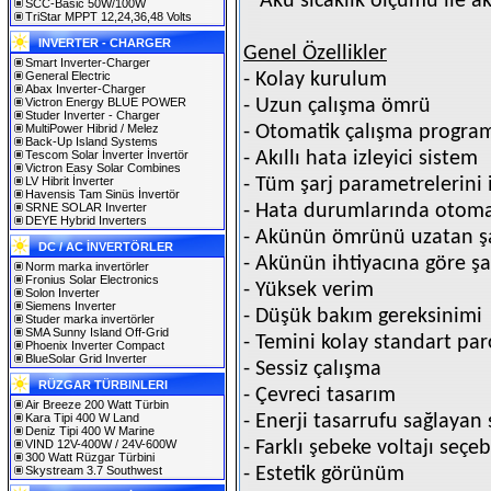
* Akü sıcaklık ölçümü ile ak
SCC-Basic 50W/100W
TriStar MPPT 12,24,36,48 Volts
INVERTER - CHARGER
Genel Özellikler
Smart Inverter-Charger
General Electric
- Kolay kurulum
Abax Inverter-Charger
Victron Energy BLUE POWER
- Uzun çalışma ömrü
Studer Inverter - Charger
MultiPower Hibrid / Melez
- Otomatik çalışma progra
Back-Up Island Systems
Tescom Solar İnverter İnvertör
- Akıllı hata izleyici sistem
Victron Easy Solar Combines
LV Hibrit İnverter
- Tüm şarj parametrelerini 
Havensis Tam Sinüs İnvertör
SRNE SOLAR Inverter
- Hata durumlarında otoma
DEYE Hybrid Inverters
- Akünün ömrünü uzatan şa
DC / AC İNVERTÖRLER
- Akünün ihtiyacına göre ş
Norm marka invertörler
Fronius Solar Electronics
- Yüksek verim
Solon Inverter
Siemens Inverter
- Düşük bakım gereksinimi
Studer marka invertörler
SMA Sunny Island Off-Grid
- Temini kolay standart par
Phoenix Inverter Compact
BlueSolar Grid Inverter
- Sessiz çalışma
RÜZGAR TÜRBINLERI
- Çevreci tasarım
Air Breeze 200 Watt Türbin
Kara Tipi 400 W Land
- Enerji tasarrufu sağlayan
Deniz Tipi 400 W Marine
VIND 12V-400W / 24V-600W
- Farklı şebeke voltajı seçe
300 Watt Rüzgar Türbini
Skystream 3.7 Southwest
- Estetik görünüm