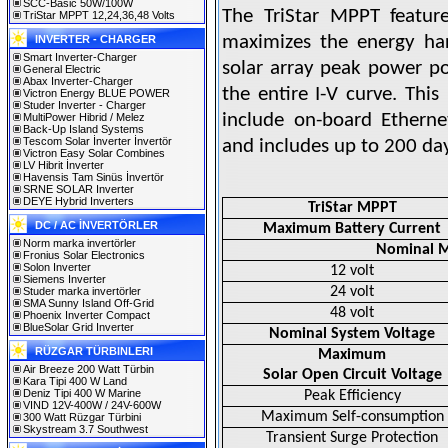
SCC-Basic 50W/100W
The TriStar MPPT feature
TriStar MPPT 12,24,36,48 Volts
maximizes the energy har
INVERTER - CHARGER
Smart Inverter-Charger
solar array peak power po
General Electric
Abax Inverter-Charger
the entire I-V curve. This
Victron Energy BLUE POWER
Studer Inverter - Charger
include on-board Etherne
MultiPower Hibrid / Melez
Back-Up Island Systems
Tescom Solar İnverter İnvertör
and includes up to 200 day
Victron Easy Solar Combines
LV Hibrit İnverter
Havensis Tam Sinüs İnvertör
SRNE SOLAR Inverter
DEYE Hybrid Inverters
TriStar MPPT
DC / AC İNVERTÖRLER
Maximum Battery Current
Norm marka invertörler
Nominal M
Fronius Solar Electronics
Solon Inverter
12 volt
Siemens Inverter
24 volt
Studer marka invertörler
SMA Sunny Island Off-Grid
48 volt
Phoenix Inverter Compact
BlueSolar Grid Inverter
Nominal System Voltage
RÜZGAR TÜRBINLERI
Maximum
Air Breeze 200 Watt Türbin
Solar Open Circuit Voltage
Kara Tipi 400 W Land
Deniz Tipi 400 W Marine
Peak Efficiency
VIND 12V-400W / 24V-600W
Maximum Self-consumption
300 Watt Rüzgar Türbini
Skystream 3.7 Southwest
Transient Surge Protection