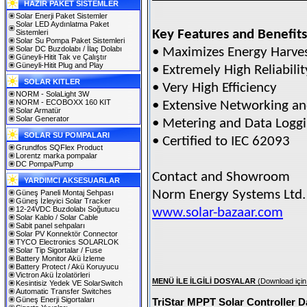
HAZIR PAKET SİSTEMLER
Solar Enerji Paket Sistemler
Solar LED Aydınlatma Paket
Key Features and Benefits
Sistemleri
Solar Su Pompa Paket Sistemleri
Solar DC Buzdolabı / İlaç Dolabı
• Maximizes Energy Harve
Güneyli-Hitit Tak ve Çalıştır
Güneyli-Hitit Plug and Play
• Extremely High Reliabilit
SOLAR KITLER
• Very High Efficiency
NORM - SolaLight 3W
NORM - ECOBOXX 160 KIT
• Extensive Networking a
Solar Armatür
Solar Generator
• Metering and Data Logg
SOLAR SU POMPALARI
• Certified to IEC 62093
Grundfos SQFlex Product
Lorentz marka pompalar
DC Pompa/Pump
Contact and Showroom
YARDIMCI AKSESUARLAR
Norm Energy Systems Ltd.
Güneş Paneli Montaj Sehpası
Güneş İzleyici Solar Tracker
12-24VDC Buzdolabı Soğutucu
www.solar-bazaar.com
Solar Kablo / Solar Cable
Sabit panel sehpaları
Solar PV Konnektör Connector
TYCO Electronics SOLARLOK
Solar Tip Sigortalar / Fuse
Battery Monitor Akü İzleme
Battery Protect / Akü Koruyucu
Victron Akü İzolatörleri
MENÜ İLE İLGİLİ DOSYALAR
(Download için 
Kesintisiz Yedek VE SolarSwitch
Automatic Transfer Switches
Güneş Enerji Sigortaları
TriStar MPPT Solar Controller 