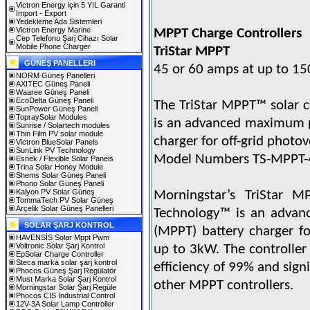
Victron Energy için 5 YIL Garanti
Import - Export
Yedekleme Ada Sistemleri
Victron Energy Marine
MPPT Charge Controllers
Cep Telefonu Şarj Cihazı Solar
Mobile Phone Charger
TriStar MPPT
GÜNEŞ PANELLERI
45 or 60 amps at up to 150
NORM Güneş Panelleri
AXITEC Güneş Paneli
Waaree Güneş Paneli
EcoDelta Güneş Paneli
The TriStar MPPT™ solar c
SunPower Güneş Paneli
TopraySolar Modules
is an advanced maximum p
Sunrise / Solartech modules
Thin Film PV solar module
charger for off-grid photo
Victron BlueSolar Panels
SunLink PV Technology
Model Numbers TS-MPPT-
Esnek / Flexible Solar Panels
Trina Solar Honey Module
Shems Solar Güneş Paneli
Phono Solar Güneş Paneli
Kalyon PV Solar Güneş
Morningstar’s TriStar MP
TommaTech PV Solar Güneş
Arçelik Solar Güneş Panelleri
Technology™ is an advan
SOLAR ŞARJ KONTROL
(MPPT) battery charger fo
HAVENSİS Solar Mppt Pwm
Voltronic Solar Şarj Kontrol
up to 3kW. The controller 
EpSolar Charge Controller
Steca marka solar şarj kontrol
efficiency of 99% and sign
Phocos Güneş Şarj Regülatör
Must Marka Solar Şarj Kontrol
other MPPT controllers.
Morningstar Solar Şarj Regüle
Phocos CIS Industrial Control
12V-3A Solar Lamp Controller