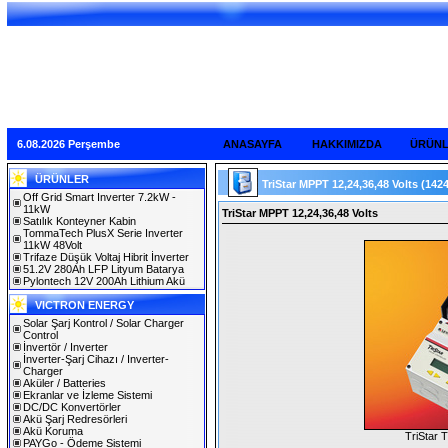
6.08.2026 Perşembe
ANASAYFA
HAKKIMIZDA
ÜRÜN
ÜRÜNLER
TriStar MPPT 12,24,36,48 Volts
(142
Off Grid Smart Inverter 7.2kW -
11kW
TriStar MPPT 12,24,36,48 Volts
Satılık Konteyner Kabin
TommaTech PlusX Serie Inverter
11kW 48Volt
Trifaze Düşük Voltaj Hibrit İnverter
51.2V 280Ah LFP Lityum Batarya
Pylontech 12V 200Ah Lithium Akü
VICTRON ENERGY
Solar Şarj Kontrol / Solar Charger
Control
İnvertör / Inverter
İnverter-Şarj Cihazı / Inverter-
Charger
Aküler / Batteries
Ekranlar ve İzleme Sistemi
DC/DC Konvertörler
Akü Şarj Redresörleri
Akü Koruma
TriStar
PAYGo - Ödeme Sistemi