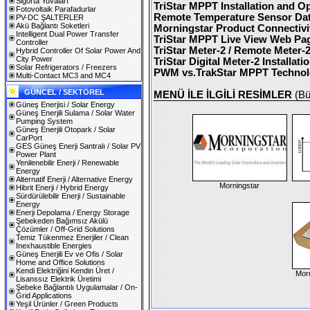
Sigorta Yuvaları
TriStar MPPT Installation and O
Fotovoltaik Parafadurlar
Remote Temperature Sensor Da
PV-DC ŞALTERLER
Akü Bağlantı Soketleri
Morningstar Product Connectivi
Intelligent Dual Power Transfer
TriStar MPPT Live View Web Pag
Controller
TriStar Meter-2 / Remote Meter-
Hybrid Controller Of Solar Power And
City Power
TriStar Digital Meter-2 Installa
Solar Refrigerators / Freezers
PWM vs.TrakStar MPPT Techno
Multi-Contact MC3 and MC4
GÜNCEL / SEKTÖREL
MENÜ İLE İLGİLİ RESİMLER
(Bü
Güneş Enerjisi / Solar Energy
Güneş Enerjili Sulama / Solar Water
Pumping System
Güneş Enerjili Otopark / Solar
CarPort
GES Güneş Enerji Santralı / Solar PV
Power Plant
Yenilenebilir Enerji / Renewable
Energy
Alternatif Enerji / Alternative Energy
Morningstar
Hibrit Enerji / Hybrid Energy
Sürdürülebilir Enerji / Sustainable
Energy
Enerji Depolama / Energy Storage
Şebekeden Bağımsız Akülü
Çözümler / Off-Grid Solutions
Temiz Tükenmez Enerjiler / Clean
Inexhaustible Energies
Güneş Enerjili Ev ve Ofis / Solar
Home and Office Solutions
Kendi Elektriğini Kendin Üret /
Morn
Lisanssız Elektrik Üretimi
Şebeke Bağlantılı Uygulamalar / On-
Grid Applications
Yeşil Ürünler / Green Products