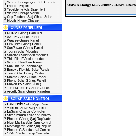
Victron Energy için 5 YIL Garanti
Unisun Energy 51.2V 300Ah / 15kWh LifePo
Import - Export
Yedekleme Ada Sistemleri
Victron Energy Marine
Cep Telefonu Şarj Cihazı Solar
Mobile Phone Charger
GÜNEŞ PANELLERI
NORM Güneş Panelleri
AXITEC Güneş Paneli
Waaree Güneş Paneli
EcoDelta Güneş Paneli
SunPower Güneş Paneli
TopraySolar Modules
Sunrise / Solartech modules
Thin Film PV solar module
Victron BlueSolar Panels
SunLink PV Technology
Esnek / Flexible Solar Panels
Trina Solar Honey Module
Shems Solar Güneş Paneli
Phono Solar Güneş Paneli
Kalyon PV Solar Güneş
TommaTech PV Solar Güneş
Arçelik Solar Güneş Panelleri
SOLAR ŞARJ KONTROL
HAVENSİS Solar Mppt Pwm
Voltronic Solar Şarj Kontrol
EpSolar Charge Controller
Steca marka solar şarj kontrol
Phocos Güneş Şarj Regülatör
Must Marka Solar Şarj Kontrol
Morningstar Solar Şarj Regüle
Phocos CIS Industrial Control
12V-3A Solar Lamp Controller