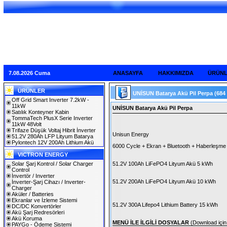
7.08.2026 Cuma
ANASAYFA
HAKKIMIZDA
ÜRÜN
ÜRÜNLER
UNİSUN Batarya Akü Pil Perpa
(684
Off Grid Smart Inverter 7.2kW -
11kW
UNİSUN Batarya Akü Pil Perpa
Satılık Konteyner Kabin
TommaTech PlusX Serie Inverter
11kW 48Volt
Trifaze Düşük Voltaj Hibrit İnverter
Unisun Energy
51.2V 280Ah LFP Lityum Batarya
Pylontech 12V 200Ah Lithium Akü
6000 Cycle + Ekran + Bluetooth + Haberleşme
VICTRON ENERGY
Solar Şarj Kontrol / Solar Charger
51.2V 100Ah LiFePO4 Lityum Akü 5 kWh
Control
İnvertör / Inverter
51.2V 200Ah LiFePO4 Lityum Akü 10 kWh
İnverter-Şarj Cihazı / Inverter-
Charger
Aküler / Batteries
Ekranlar ve İzleme Sistemi
51.2V 300A Lifepo4 Lithium Battery 15 kWh
DC/DC Konvertörler
Akü Şarj Redresörleri
Akü Koruma
MENÜ İLE İLGİLİ DOSYALAR
(Download için 
PAYGo - Ödeme Sistemi