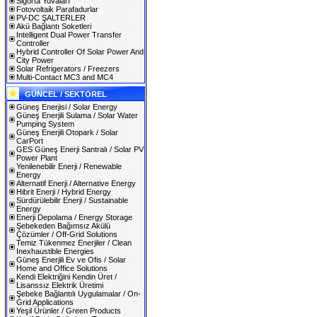
Sigorta Yuvaları
Fotovoltaik Parafadurlar
PV-DC ŞALTERLER
Akü Bağlantı Soketleri
Intelligent Dual Power Transfer
Controller
Hybrid Controller Of Solar Power And
City Power
Solar Refrigerators / Freezers
Multi-Contact MC3 and MC4
GÜNCEL / SEKTÖREL
Güneş Enerjisi / Solar Energy
Güneş Enerjili Sulama / Solar Water
Pumping System
Güneş Enerjili Otopark / Solar
CarPort
GES Güneş Enerji Santralı / Solar PV
Power Plant
Yenilenebilir Enerji / Renewable
Energy
Alternatif Enerji / Alternative Energy
Hibrit Enerji / Hybrid Energy
Sürdürülebilir Enerji / Sustainable
Energy
Enerji Depolama / Energy Storage
Şebekeden Bağımsız Akülü
Çözümler / Off-Grid Solutions
Temiz Tükenmez Enerjiler / Clean
Inexhaustible Energies
Güneş Enerjili Ev ve Ofis / Solar
Home and Office Solutions
Kendi Elektriğini Kendin Üret /
Lisanssız Elektrik Üretimi
Şebeke Bağlantılı Uygulamalar / On-
Grid Applications
Yeşil Ürünler / Green Products