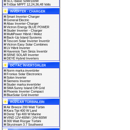
SCC-Basic 50W/100W
TriStar MPPT 12,24,36,48 Volts
INVERTER - CHARGER
Smart Inverter-Charger
General Electric
Abax Inverter-Charger
Victron Energy BLUE POWER
Studer Inverter - Charger
MultiPower Hibrid / Melez
Back-Up Island Systems
Tescom Solar İnverter İnvertör
Victron Easy Solar Combines
LV Hibrit İnverter
Havensis Tam Sinüs İnvertör
SRNE SOLAR Inverter
DEYE Hybrid Inverters
DC / AC İNVERTÖRLER
Norm marka invertörler
Fronius Solar Electronics
Solon Inverter
Siemens Inverter
Studer marka invertörler
SMA Sunny Island Off-Grid
Phoenix Inverter Compact
BlueSolar Grid Inverter
RÜZGAR TÜRBINLERI
Air Breeze 200 Watt Türbin
Kara Tipi 400 W Land
Deniz Tipi 400 W Marine
VIND 12V-400W / 24V-600W
300 Watt Rüzgar Türbini
Skystream 3.7 Southwest