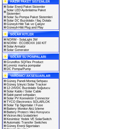
HAZIR PAKET SİSTEMLER
Solar Enerji Paket Sistemler
Solar LED Aydınlatma Paket
Sistemleri
Solar Su Pompa Paket Sistemleri
Solar DC Buzdolabı / İlaç Dolabı
Güneyli-Hitit Tak ve Çalıştır
Güneyli-Hitit Plug and Play
SOLAR KITLER
NORM - SolaLight 3W
NORM - ECOBOXX 160 KIT
Solar Armatür
Solar Generator
SOLAR SU POMPALARI
Grundfos SQFlex Product
Lorentz marka pompalar
DC Pompa/Pump
YARDIMCI AKSESUARLAR
Güneş Paneli Montaj Sehpası
Güneş İzleyici Solar Tracker
12-24VDC Buzdolabı Soğutucu
Solar Kablo / Solar Cable
Sabit panel sehpaları
Solar PV Konnektör Connector
TYCO Electronics SOLARLOK
Solar Tip Sigortalar / Fuse
Battery Monitor Akü İzleme
Battery Protect / Akü Koruyucu
Victron Akü İzolatörleri
Kesintisiz Yedek VE SolarSwitch
Automatic Transfer Switches
Güneş Enerji Sigortaları