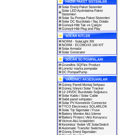
HAZIR PAKET SİSTEMLER
Solar Enerji Paket Sistemler
Solar LED Aydınlatma Paket
Sistemleri
Solar Su Pompa Paket Sistemleri
Solar DC Buzdolabı / İlaç Dolabı
Güneyli-Hitit Tak ve Çalıştır
Güneyli-Hitit Plug and Play
SOLAR KITLER
NORM - SolaLight 3W
NORM - ECOBOXX 160 KIT
Solar Armatür
Solar Generator
SOLAR SU POMPALARI
Grundfos SQFlex Product
Lorentz marka pompalar
DC Pompa/Pump
YARDIMCI AKSESUARLAR
Güneş Paneli Montaj Sehpası
Güneş İzleyici Solar Tracker
12-24VDC Buzdolabı Soğutucu
Solar Kablo / Solar Cable
Sabit panel sehpaları
Solar PV Konnektör Connector
TYCO Electronics SOLARLOK
Solar Tip Sigortalar / Fuse
Battery Monitor Akü İzleme
Battery Protect / Akü Koruyucu
Victron Akü İzolatörleri
Kesintisiz Yedek VE SolarSwitch
Automatic Transfer Switches
Güneş Enerji Sigortaları