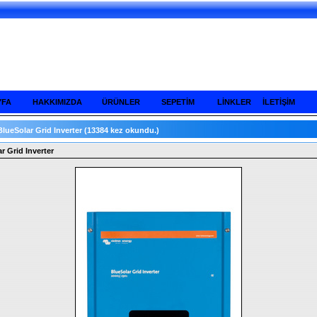
YFA
HAKKIMIZDA
ÜRÜNLER
SEPETİM
LİNKLER
İLETİŞİM
BlueSolar Grid Inverter
(13384 kez okundu.)
r Grid Inverter