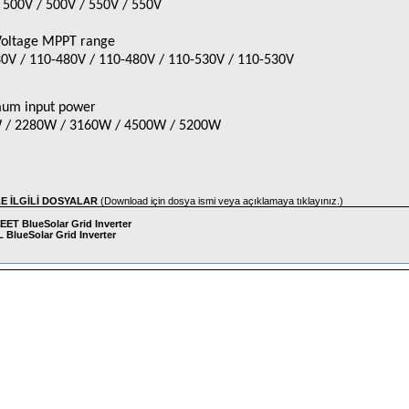
 500V / 500V / 550V / 550V
Voltage MPPT range
0V / 110-480V / 110-480V / 110-530V / 110-530V
um input power
 / 2280W / 3160W / 4500W / 5200W
LE İLGİLİ DOSYALAR
(Download için dosya ismi veya açıklamaya tıklayınız.)
ET BlueSolar Grid Inverter
BlueSolar Grid Inverter