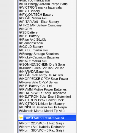
MUTLU marka akü
Full Energy Jel Akü Perpa Satış
VICTRON marka bataryalar
BYD Battery
PYLONTECH Battery
YİĞİT Marka Akü
RITAR Akü - Ritar Battery
TROJAN Battery Company
NORM
SB Battery
B.B. Battery
Ritar Akü Sözlük
Sonnenschein
GOLD Battery
EXIDE marka akü
Energy Storage Solutions
Nickel-Cadmium Batteries
HAZE marka akü
SONNENSCHEIN Dryfit Solar
Aküde Sıkça Sorulan Sorular
NARADA Batteries
YİĞİT GelEnergy Jel Aküleri
HOPPECKE OPZV Solar Power
PowerSafe OPZV Series
B.B. Battery Co., Ltd
FIAMM Motive Power Batteries
HDA POWER Enerji Depolama
NEUTRON Solar Enerji Sistemleri
VICTRON Peak Power Pack
VICTRON Lithium Ion Battery
UNİSUN Batarya Akü Pil Perpa
Muhtelif Marka Model Tip Akü
AKÜ ŞARJ REDRESÖRÜ
Norm 220 VAC - 1 Faz Girişli
Norm / Akü Kabinli / Redresör
Norm 380 VAC - 3 Faz Girişli