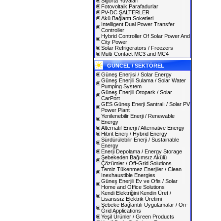
Sigorta Yuvaları
Fotovoltaik Parafadurlar
PV-DC ŞALTERLER
Akü Bağlantı Soketleri
Intelligent Dual Power Transfer
Controller
Hybrid Controller Of Solar Power And
City Power
Solar Refrigerators / Freezers
Multi-Contact MC3 and MC4
GÜNCEL / SEKTÖREL
Güneş Enerjisi / Solar Energy
Güneş Enerjili Sulama / Solar Water
Pumping System
Güneş Enerjili Otopark / Solar
CarPort
GES Güneş Enerji Santralı / Solar PV
Power Plant
Yenilenebilir Enerji / Renewable
Energy
Alternatif Enerji / Alternative Energy
Hibrit Enerji / Hybrid Energy
Sürdürülebilir Enerji / Sustainable
Energy
Enerji Depolama / Energy Storage
Şebekeden Bağımsız Akülü
Çözümler / Off-Grid Solutions
Temiz Tükenmez Enerjiler / Clean
Inexhaustible Energies
Güneş Enerjili Ev ve Ofis / Solar
Home and Office Solutions
Kendi Elektriğini Kendin Üret /
Lisanssız Elektrik Üretimi
Şebeke Bağlantılı Uygulamalar / On-
Grid Applications
Yeşil Ürünler / Green Products