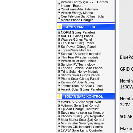
Victron Energy için 5 YIL Garanti
Import - Export
Yedekleme Ada Sistemleri
Victron Energy Marine
Cep Telefonu Şarj Cihazı Solar
Mobile Phone Charger
GÜNEŞ PANELLERI
NORM Güneş Panelleri
AXITEC Güneş Paneli
Waaree Güneş Paneli
EcoDelta Güneş Paneli
SunPower Güneş Paneli
TopraySolar Modules
Sunrise / Solartech modules
BluePo
Thin Film PV solar module
Victron BlueSolar Panels
SunLink PV Technology
Esnek / Flexible Solar Panels
GRID 
Trina Solar Honey Module
Shems Solar Güneş Paneli
Phono Solar Güneş Paneli
Nomina
Kalyon PV Solar Güneş
TommaTech PV Solar Güneş
1500W
Arçelik Solar Güneş Panelleri
SOLAR ŞARJ KONTROL
Nomina
HAVENSİS Solar Mppt Pwm
220V -
Voltronic Solar Şarj Kontrol
EpSolar Charge Controller
Steca marka solar şarj kontrol
Phocos Güneş Şarj Regülatör
SOLAR
Must Marka Solar Şarj Kontrol
Morningstar Solar Şarj Regüle
Phocos CIS Industrial Control
Maxim
12V-3A Solar Lamp Controller