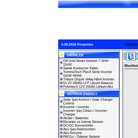
6.08.2026 Perşembe
ANASA
ÜRÜNLER
Off Grid Smart Inverter 7.2kW -
11kW
BlueSola
Satılık Konteyner Kabin
TommaTech PlusX Serie Inverter
11kW 48Volt
Trifaze Düşük Voltaj Hibrit İnverter
51.2V 280Ah LFP Lityum Batarya
Pylontech 12V 200Ah Lithium Akü
VICTRON ENERGY
Solar Şarj Kontrol / Solar Charger
Control
İnvertör / Inverter
İnverter-Şarj Cihazı / Inverter-
Charger
Aküler / Batteries
Ekranlar ve İzleme Sistemi
DC/DC Konvertörler
Akü Şarj Redresörleri
Akü Koruma
PAYGo - Ödeme Sistemi