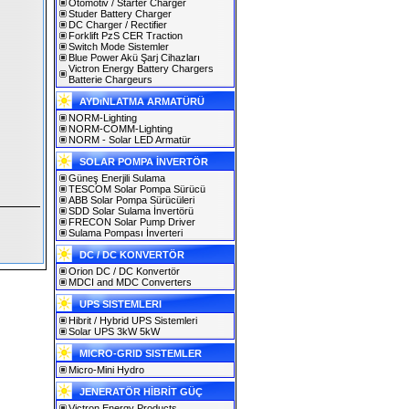
Otomotiv / Starter Charger
Studer Battery Charger
DC Charger / Rectifier
Forklift PzS CER Traction
Switch Mode Sistemler
Blue Power Akü Şarj Cihazları
Victron Energy Battery Chargers
Batterie Chargeurs
AYDıNLATMA ARMATÜRÜ
NORM-Lighting
NORM-COMM-Lighting
NORM - Solar LED Armatür
SOLAR POMPA İNVERTÖR
Güneş Enerjili Sulama
TESCOM Solar Pompa Sürücü
ABB Solar Pompa Sürücüleri
SDD Solar Sulama İnvertörü
FRECON Solar Pump Driver
Sulama Pompası İnverteri
DC / DC KONVERTÖR
Orion DC / DC Konvertör
MDCI and MDC Converters
UPS SISTEMLERI
Hibrit / Hybrid UPS Sistemleri
Solar UPS 3kW 5kW
MICRO-GRID SISTEMLER
Micro-Mini Hydro
JENERATÖR HİBRİT GÜÇ
Victron Energy Products