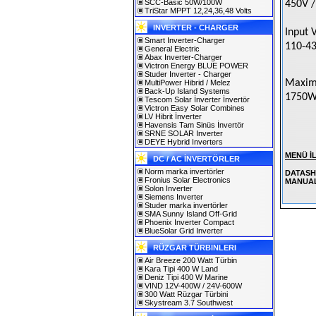
SCC-Basic 50W/100W
450V /
TriStar MPPT 12,24,36,48 Volts
INVERTER - CHARGER
Input 
Smart Inverter-Charger
110-43
General Electric
Abax Inverter-Charger
Victron Energy BLUE POWER
Studer Inverter - Charger
Maxim
MultiPower Hibrid / Melez
Back-Up Island Systems
1750W
Tescom Solar İnverter İnvertör
Victron Easy Solar Combines
LV Hibrit İnverter
Havensis Tam Sinüs İnvertör
SRNE SOLAR Inverter
DEYE Hybrid Inverters
MENÜ İ
DC / AC İNVERTÖRLER
Norm marka invertörler
DATASHE
Fronius Solar Electronics
MANUAL 
Solon Inverter
Siemens Inverter
Studer marka invertörler
SMA Sunny Island Off-Grid
Phoenix Inverter Compact
BlueSolar Grid Inverter
RÜZGAR TÜRBINLERI
Air Breeze 200 Watt Türbin
Kara Tipi 400 W Land
Deniz Tipi 400 W Marine
VIND 12V-400W / 24V-600W
300 Watt Rüzgar Türbini
Skystream 3.7 Southwest