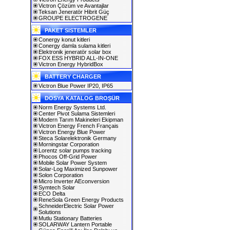
Victron Çözüm ve Avantajlar
Teksan Jeneratör Hibrit Güç
GROUPE ELECTROGENE
PAKET SISTEMLER
Conergy konut kitleri
Conergy damla sulama kitleri
Elektronik jeneratör solar box
FOX ESS HYBRID ALL-IN-ONE
Victron Energy HybridBox
BATTERY CHARGER
Victron Blue Power IP20, IP65
DOSYA KATALOG BROŞÜR
Norm Energy Systems Ltd.
Center Pivot Sulama Sistemleri
Modern Tarım Makineleri Ekipman
Victron Energy French Français
Victron Energy Blue Power
Steca Solarelektronik Germany
Morningstar Corporation
Lorentz solar pumps tracking
Phocos Off-Grid Power
Mobile Solar Power System
Solar-Log Maximized Sunpower
Solon Corporation
Micro Inverter AEconversion
Symtech Solar
ECO Delta
ReneSola Green Energy Products
SchneiderElectric Solar Power
Solutions
Mutlu Stationary Batteries
SOLARWAY Lantern Portable