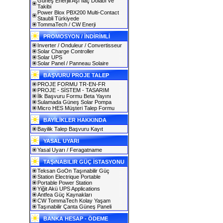
Güneş Enerjili Aşı İlaç Dolabı ve
Takibi
Power Blox PBX200 Multi-Contact
Staubli Türkiyede
TommaTech / CW Enerji
PROMOSYON / İNDİRİMLİ
Inverter / Onduleur / Convertisseur
Solar Charge Controller
Solar UPS
Solar Panel / Panneau Solaire
BAŞVURU PROJE TALEP
PROJE FORMU TR-EN-FR
PROJE - SİSTEM - TASARIM
İlk Başvuru Formu Beta Yayını
Sulamada Güneş Solar Pompa
Micro HES Müşteri Talep Formu
BAYİLİKLER HAKKINDA
Bayilik Talep Başvuru Kayıt
YASAL UYARI
Yasal Uyarı / Feragatname
TAŞıNABILIR GÜÇ İSTASYONU
Teksan GoOn Taşınabilir Güç
Station Electrique Portable
Portable Power Station
Yiğit Akü UPS Applications
Antfea Güç Kaynakları
CW TommaTech Kolay Yaşam
Taşınabilir Çanta Güneş Paneli
BANKA HESAP - ÖDEME