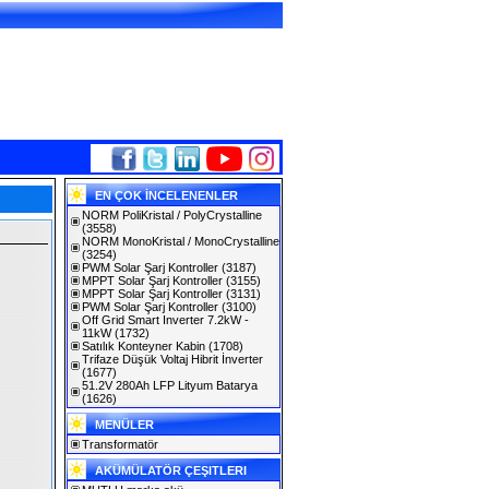
EN ÇOK İNCELENENLER
NORM PoliKristal / PolyCrystalline
(3558)
NORM MonoKristal / MonoCrystalline
(3254)
PWM Solar Şarj Kontroller
(3187)
MPPT Solar Şarj Kontroller
(3155)
MPPT Solar Şarj Kontroller
(3131)
PWM Solar Şarj Kontroller
(3100)
Off Grid Smart Inverter 7.2kW -
11kW
(1732)
Satılık Konteyner Kabin
(1708)
Trifaze Düşük Voltaj Hibrit İnverter
(1677)
51.2V 280Ah LFP Lityum Batarya
(1626)
MENÜLER
Transformatör
AKÜMÜLATÖR ÇEŞITLERI