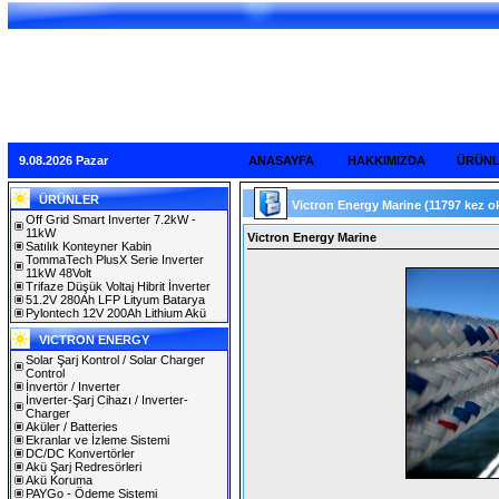
9.08.2026 Pazar
ANASAYFA
HAKKIMIZDA
ÜRÜN
ÜRÜNLER
Victron Energy Marine
(11797 kez o
Off Grid Smart Inverter 7.2kW -
11kW
Victron Energy Marine
Satılık Konteyner Kabin
TommaTech PlusX Serie Inverter
11kW 48Volt
Trifaze Düşük Voltaj Hibrit İnverter
51.2V 280Ah LFP Lityum Batarya
Pylontech 12V 200Ah Lithium Akü
VICTRON ENERGY
Solar Şarj Kontrol / Solar Charger
Control
İnvertör / Inverter
İnverter-Şarj Cihazı / Inverter-
Charger
Aküler / Batteries
Ekranlar ve İzleme Sistemi
DC/DC Konvertörler
Akü Şarj Redresörleri
Akü Koruma
PAYGo - Ödeme Sistemi