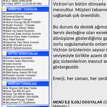
SCC-Basic 50W/100W
Victron’un bütün dünyada o
TriStar MPPT 12,24,36,48 Volts
mevcuttur. Müşteri tabanımı
INVERTER - CHARGER
Smart Inverter-Charger
sağlamak çok önemlidir.
General Electric
Abax Inverter-Charger
Victron Energy BLUE POWER
Studer Inverter - Charger
Bu durum da destek ağımızı
MultiPower Hibrid / Melez
Back-Up Island Systems
Servis desteğine olan esnek
Tescom Solar İnverter İnvertör
Victron Easy Solar Combines
dönüşüme gösterdiğimiz ga
LV Hibrit İnverter
Havensis Tam Sinüs İnvertör
zorlu uygulamalarda onlarca
SRNE SOLAR Inverter
DEYE Hybrid Inverters
Victron ürünlerinin sayısız 
DC / AC İNVERTÖRLER
seviyesiyle birlikte azami d
Norm marka invertörler
güç sistemlerinin mevcut e
Fronius Solar Electronics
Solon Inverter
göstergesidir.
Siemens Inverter
Studer marka invertörler
SMA Sunny Island Off-Grid
Phoenix Inverter Compact
Enerji, her zaman, her yer
BlueSolar Grid Inverter
RÜZGAR TÜRBINLERI
Air Breeze 200 Watt Türbin
Kara Tipi 400 W Land
Deniz Tipi 400 W Marine
VIND 12V-400W / 24V-600W
300 Watt Rüzgar Türbini
MENÜ İLE İLGİLİ DOSYALAR
(D
Skystream 3.7 Southwest
tıklayınız.)