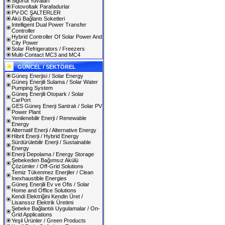
Sigorta Yuvaları
Fotovoltaik Parafadurlar
PV-DC ŞALTERLER
Akü Bağlantı Soketleri
Intelligent Dual Power Transfer
Controller
Hybrid Controller Of Solar Power And
City Power
Solar Refrigerators / Freezers
Multi-Contact MC3 and MC4
GÜNCEL / SEKTÖREL
Güneş Enerjisi / Solar Energy
Güneş Enerjili Sulama / Solar Water
Pumping System
Güneş Enerjili Otopark / Solar
CarPort
GES Güneş Enerji Santralı / Solar PV
Power Plant
Yenilenebilir Enerji / Renewable
Energy
Alternatif Enerji / Alternative Energy
Hibrit Enerji / Hybrid Energy
Sürdürülebilir Enerji / Sustainable
Energy
Enerji Depolama / Energy Storage
Şebekeden Bağımsız Akülü
Çözümler / Off-Grid Solutions
Temiz Tükenmez Enerjiler / Clean
Inexhaustible Energies
Güneş Enerjili Ev ve Ofis / Solar
Home and Office Solutions
Kendi Elektriğini Kendin Üret /
Lisanssız Elektrik Üretimi
Şebeke Bağlantılı Uygulamalar / On-
Grid Applications
Yeşil Ürünler / Green Products