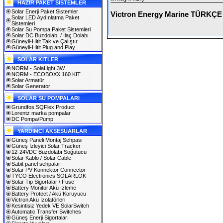
HAZIR PAKET SİSTEMLER
Solar Enerji Paket Sistemler
Victron Energy Marine TÜRKÇE
Solar LED Aydınlatma Paket
Sistemleri
Solar Su Pompa Paket Sistemleri
Solar DC Buzdolabı / İlaç Dolabı
Güneyli-Hitit Tak ve Çalıştır
Güneyli-Hitit Plug and Play
SOLAR KITLER
NORM - SolaLight 3W
NORM - ECOBOXX 160 KIT
Solar Armatür
Solar Generator
SOLAR SU POMPALARI
Grundfos SQFlex Product
Lorentz marka pompalar
DC Pompa/Pump
YARDIMCI AKSESUARLAR
Güneş Paneli Montaj Sehpası
Güneş İzleyici Solar Tracker
12-24VDC Buzdolabı Soğutucu
Solar Kablo / Solar Cable
Sabit panel sehpaları
Solar PV Konnektör Connector
TYCO Electronics SOLARLOK
Solar Tip Sigortalar / Fuse
Battery Monitor Akü İzleme
Battery Protect / Akü Koruyucu
Victron Akü İzolatörleri
Kesintisiz Yedek VE SolarSwitch
Automatic Transfer Switches
Güneş Enerji Sigortaları