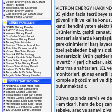
Victron Energy için 5 YIL Garanti
Import - Export
VICTRON ENERGY HAKKIN
Yedekleme Ada Sistemleri
Victron Energy Marine
35 yıldan fazla tecrübeye s
Cep Telefonu Şarj Cihazı Solar
Mobile Phone Charger
güvenilirlik ve kalite konu
GÜNEŞ PANELLERI
kendi kendini yeten elektri
NORM Güneş Panelleri
AXITEC Güneş Paneli
Ürünlerimiz, çeşitli zanaat,
Waaree Güneş Paneli
EcoDelta Güneş Paneli
benzeri alanlarda karşılaşı
SunPower Güneş Paneli
TopraySolar Modules
gereksinimlerini karşılayaca
Sunrise / Solartech modules
Thin Film PV solar module
özel şebekeden bağımsız sis
Victron BlueSolar Panels
SunLink PV Technology
benzersizdir. Ürün çeşitleri
Esnek / Flexible Solar Panels
Trina Solar Honey Module
invertör / şarj cihazları, ak
Shems Solar Güneş Paneli
Phono Solar Güneş Paneli
aktarma anahtarları, JEL 
Kalyon PV Solar Güneş
TommaTech PV Solar Güneş
monitörleri, güneş enerjili ş
Arçelik Solar Güneş Panelleri
komple ağ çözümleri ve diğ
SOLAR ŞARJ KONTROL
bulunmaktadır.
HAVENSİS Solar Mppt Pwm
Voltronic Solar Şarj Kontrol
EpSolar Charge Controller
Steca marka solar şarj kontrol
Dünya çapında servis ve de
Phocos Güneş Şarj Regülatör
Must Marka Solar Şarj Kontrol
Hem ticari, hem de boş zam
Morningstar Solar Şarj Regüle
Phocos CIS Industrial Control
şebeke, araç ve sanayi piya
12V-3A Solar Lamp Controller