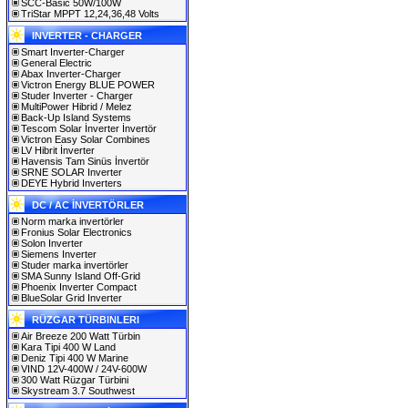
SCC-Basic 50W/100W
TriStar MPPT 12,24,36,48 Volts
INVERTER - CHARGER
Smart Inverter-Charger
General Electric
Abax Inverter-Charger
Victron Energy BLUE POWER
Studer Inverter - Charger
MultiPower Hibrid / Melez
Back-Up Island Systems
Tescom Solar İnverter İnvertör
Victron Easy Solar Combines
LV Hibrit İnverter
Havensis Tam Sinüs İnvertör
SRNE SOLAR Inverter
DEYE Hybrid Inverters
DC / AC İNVERTÖRLER
Norm marka invertörler
Fronius Solar Electronics
Solon Inverter
Siemens Inverter
Studer marka invertörler
SMA Sunny Island Off-Grid
Phoenix Inverter Compact
BlueSolar Grid Inverter
RÜZGAR TÜRBINLERI
Air Breeze 200 Watt Türbin
Kara Tipi 400 W Land
Deniz Tipi 400 W Marine
VIND 12V-400W / 24V-600W
300 Watt Rüzgar Türbini
Skystream 3.7 Southwest