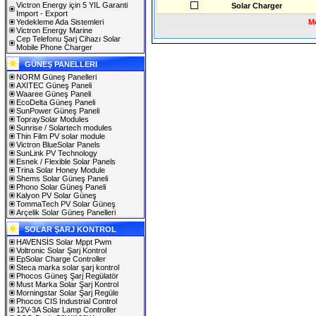
Victron Energy için 5 YIL Garanti
Solar Charger
Import - Export
Yedekleme Ada Sistemleri
Me
Victron Energy Marine
Cep Telefonu Şarj Cihazı Solar
Mobile Phone Charger
GÜNEŞ PANELLERI
NORM Güneş Panelleri
AXITEC Güneş Paneli
Waaree Güneş Paneli
EcoDelta Güneş Paneli
SunPower Güneş Paneli
TopraySolar Modules
Sunrise / Solartech modules
Thin Film PV solar module
Victron BlueSolar Panels
SunLink PV Technology
Esnek / Flexible Solar Panels
Trina Solar Honey Module
Shems Solar Güneş Paneli
Phono Solar Güneş Paneli
Kalyon PV Solar Güneş
TommaTech PV Solar Güneş
Arçelik Solar Güneş Panelleri
SOLAR ŞARJ KONTROL
HAVENSİS Solar Mppt Pwm
Voltronic Solar Şarj Kontrol
EpSolar Charge Controller
Steca marka solar şarj kontrol
Phocos Güneş Şarj Regülatör
Must Marka Solar Şarj Kontrol
Morningstar Solar Şarj Regüle
Phocos CIS Industrial Control
12V-3A Solar Lamp Controller