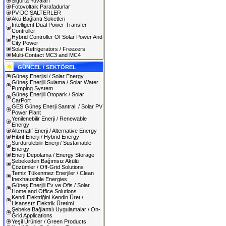
Sigorta Yuvaları
Fotovoltaik Parafadurlar
PV-DC ŞALTERLER
Akü Bağlantı Soketleri
Intelligent Dual Power Transfer
Controller
Hybrid Controller Of Solar Power And
City Power
Solar Refrigerators / Freezers
Multi-Contact MC3 and MC4
GÜNCEL / SEKTÖREL
Güneş Enerjisi / Solar Energy
Güneş Enerjili Sulama / Solar Water
Pumping System
Güneş Enerjili Otopark / Solar
CarPort
GES Güneş Enerji Santralı / Solar PV
Power Plant
Yenilenebilir Enerji / Renewable
Energy
Alternatif Enerji / Alternative Energy
Hibrit Enerji / Hybrid Energy
Sürdürülebilir Enerji / Sustainable
Energy
Enerji Depolama / Energy Storage
Şebekeden Bağımsız Akülü
Çözümler / Off-Grid Solutions
Temiz Tükenmez Enerjiler / Clean
Inexhaustible Energies
Güneş Enerjili Ev ve Ofis / Solar
Home and Office Solutions
Kendi Elektriğini Kendin Üret /
Lisanssız Elektrik Üretimi
Şebeke Bağlantılı Uygulamalar / On-
Grid Applications
Yeşil Ürünler / Green Products