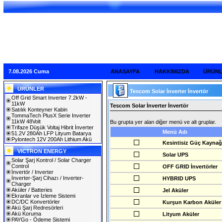
7.08.2026 Cuma
ANASAYFA
HAKKIMIZDA
ÜRÜN
ÜRÜNLER
Tescom Solar İnverter İnvertör
Off Grid Smart Inverter 7.2kW -
11kW
Tescom Solar İnverter İnvertör
Satılık Konteyner Kabin
TommaTech PlusX Serie Inverter
11kW 48Volt
Bu grupta yer alan diğer menü ve alt gruplar.
Trifaze Düşük Voltaj Hibrit İnverter
Menü Adı
51.2V 280Ah LFP Lityum Batarya
Pylontech 12V 200Ah Lithium Akü
Kesintisiz Güç Kaynağ
VICTRON ENERGY
Solar UPS
Solar Şarj Kontrol / Solar Charger
Control
OFF GRID İnvertörler
İnvertör / Inverter
İnverter-Şarj Cihazı / Inverter-
HYBRID UPS
Charger
Aküler / Batteries
Jel Aküler
Ekranlar ve İzleme Sistemi
DC/DC Konvertörler
Kurşun Karbon Aküler
Akü Şarj Redresörleri
Akü Koruma
Lityum Aküler
PAYGo - Ödeme Sistemi