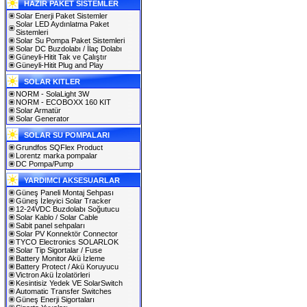
HAZIR PAKET SİSTEMLER
Solar Enerji Paket Sistemler
Solar LED Aydınlatma Paket
Sistemleri
Solar Su Pompa Paket Sistemleri
Solar DC Buzdolabı / İlaç Dolabı
Güneyli-Hitit Tak ve Çalıştır
Güneyli-Hitit Plug and Play
SOLAR KITLER
NORM - SolaLight 3W
NORM - ECOBOXX 160 KIT
Solar Armatür
Solar Generator
SOLAR SU POMPALARI
Grundfos SQFlex Product
Lorentz marka pompalar
DC Pompa/Pump
YARDIMCI AKSESUARLAR
Güneş Paneli Montaj Sehpası
Güneş İzleyici Solar Tracker
12-24VDC Buzdolabı Soğutucu
Solar Kablo / Solar Cable
Sabit panel sehpaları
Solar PV Konnektör Connector
TYCO Electronics SOLARLOK
Solar Tip Sigortalar / Fuse
Battery Monitor Akü İzleme
Battery Protect / Akü Koruyucu
Victron Akü İzolatörleri
Kesintisiz Yedek VE SolarSwitch
Automatic Transfer Switches
Güneş Enerji Sigortaları