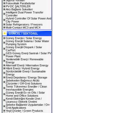
Sigorta Yuvaları
Fotovoltaik Parafadurlar
PV-DC ŞALTERLER
Akü Bağlantı Soketleri
Intelligent Dual Power Transfer
Controller
Hybrid Controller Of Solar Power And
City Power
Solar Refrigerators / Freezers
Multi-Contact MC3 and MC4
GÜNCEL / SEKTÖREL
Güneş Enerjisi / Solar Energy
Güneş Enerjili Sulama / Solar Water
Pumping System
Güneş Enerjili Otopark / Solar
CarPort
GES Güneş Enerji Santralı / Solar PV
Power Plant
Yenilenebilir Enerji / Renewable
Energy
Alternatif Enerji / Alternative Energy
Hibrit Enerji / Hybrid Energy
Sürdürülebilir Enerji / Sustainable
Energy
Enerji Depolama / Energy Storage
Şebekeden Bağımsız Akülü
Çözümler / Off-Grid Solutions
Temiz Tükenmez Enerjiler / Clean
Inexhaustible Energies
Güneş Enerjili Ev ve Ofis / Solar
Home and Office Solutions
Kendi Elektriğini Kendin Üret /
Lisanssız Elektrik Üretimi
Şebeke Bağlantılı Uygulamalar / On-
Grid Applications
Yeşil Ürünler / Green Products