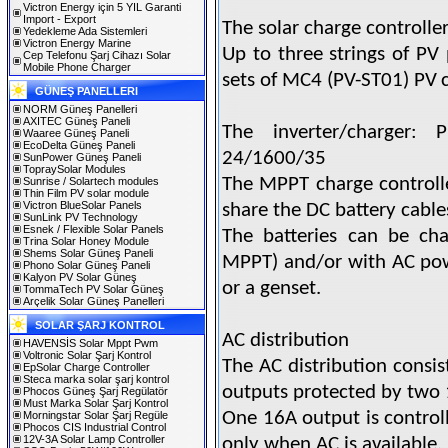
Victron Energy için 5 YIL Garanti
Import - Export
The solar charge controll
Yedekleme Ada Sistemleri
Victron Energy Marine
Up to three strings of PV
Cep Telefonu Şarj Cihazı Solar
Mobile Phone Charger
sets of MC4 (PV-ST01) PV
GÜNEŞ PANELLERI
NORM Güneş Panelleri
AXITEC Güneş Paneli
The inverter/charger:
Waaree Güneş Paneli
EcoDelta Güneş Paneli
24/1600/35
SunPower Güneş Paneli
TopraySolar Modules
The MPPT charge controlle
Sunrise / Solartech modules
Thin Film PV solar module
Victron BlueSolar Panels
share the DC battery cable
SunLink PV Technology
Esnek / Flexible Solar Panels
The batteries can be cha
Trina Solar Honey Module
Shems Solar Güneş Paneli
MPPT) and/or with AC
pow
Phono Solar Güneş Paneli
Kalyon PV Solar Güneş
or a genset.
TommaTech PV Solar Güneş
Arçelik Solar Güneş Panelleri
SOLAR ŞARJ KONTROL
AC distribution
HAVENSİS Solar Mppt Pwm
Voltronic Solar Şarj Kontrol
The AC distribution consi
EpSolar Charge Controller
Steca marka solar şarj kontrol
outputs protected by two 
Phocos Güneş Şarj Regülatör
Must Marka Solar Şarj Kontrol
One 16A output is controll
Morningstar Solar Şarj Regüle
Phocos CIS Industrial Control
12V-3A Solar Lamp Controller
only when AC is available.