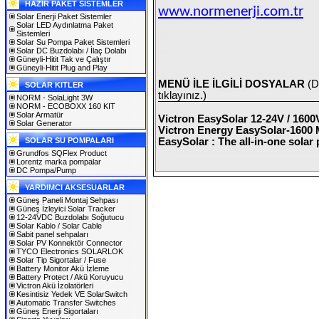
HAZIR PAKET SİSTEMLER
www.normenerji.com.tr
Solar Enerji Paket Sistemler
Solar LED Aydınlatma Paket
Sistemleri
Solar Su Pompa Paket Sistemleri
Solar DC Buzdolabı / İlaç Dolabı
Güneyli-Hitit Tak ve Çalıştır
Güneyli-Hitit Plug and Play
MENÜ İLE İLGİLİ DOSYALAR
(D
SOLAR KITLER
tıklayınız.)
NORM - SolaLight 3W
NORM - ECOBOXX 160 KIT
Solar Armatür
Victron EasySolar 12-24V / 160
Solar Generator
Victron Energy EasySolar-1600
SOLAR SU POMPALARI
EasySolar : The all-in-one solar
Grundfos SQFlex Product
Lorentz marka pompalar
DC Pompa/Pump
YARDIMCI AKSESUARLAR
Güneş Paneli Montaj Sehpası
Güneş İzleyici Solar Tracker
12-24VDC Buzdolabı Soğutucu
Solar Kablo / Solar Cable
Sabit panel sehpaları
Solar PV Konnektör Connector
TYCO Electronics SOLARLOK
Solar Tip Sigortalar / Fuse
Battery Monitor Akü İzleme
Battery Protect / Akü Koruyucu
Victron Akü İzolatörleri
Kesintisiz Yedek VE SolarSwitch
Automatic Transfer Switches
Güneş Enerji Sigortaları