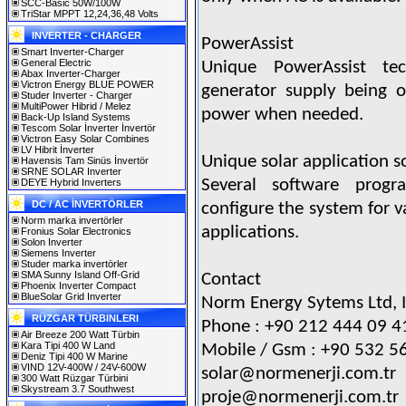
SCC-Basic 50W/100W
TriStar MPPT 12,24,36,48 Volts
INVERTER - CHARGER
PowerAssist
Smart Inverter-Charger
General Electric
Unique PowerAssist tec
Abax Inverter-Charger
Victron Energy BLUE POWER
generator supply being o
Studer Inverter - Charger
MultiPower Hibrid / Melez
power when needed.
Back-Up Island Systems
Tescom Solar İnverter İnvertör
Victron Easy Solar Combines
LV Hibrit İnverter
Unique solar application s
Havensis Tam Sinüs İnvertör
SRNE SOLAR Inverter
Several software progra
DEYE Hybrid Inverters
DC / AC İNVERTÖRLER
configure the system for v
Norm marka invertörler
applications.
Fronius Solar Electronics
Solon Inverter
Siemens Inverter
Studer marka invertörler
SMA Sunny Island Off-Grid
Contact
Phoenix Inverter Compact
BlueSolar Grid Inverter
Norm Energy Sytems Ltd, I
RÜZGAR TÜRBINLERI
Phone : +90 212 444 09 4
Air Breeze 200 Watt Türbin
Kara Tipi 400 W Land
Mobile / Gsm : +90 532 5
Deniz Tipi 400 W Marine
VIND 12V-400W / 24V-600W
solar@normenerji.com.tr
300 Watt Rüzgar Türbini
Skystream 3.7 Southwest
proje@normenerji.com.tr