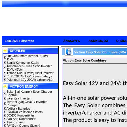
6.08.2026 Perşembe
ANASAYFA
HAKKIMIZDA
ÜRÜN
ÜRÜNLER
Victron Easy Solar Combines
(9057
Off Grid Smart Inverter 7.2kW -
11kW
Victron Easy Solar Combines
Satılık Konteyner Kabin
TommaTech PlusX Serie Inverter
11kW 48Volt
Trifaze Düşük Voltaj Hibrit İnverter
51.2V 280Ah LFP Lityum Batarya
Pylontech 12V 200Ah Lithium Akü
Easy Solar 12V and 24V: th
VICTRON ENERGY
Solar Şarj Kontrol / Solar Charger
Control
All-in-one solar power sol
İnvertör / Inverter
İnverter-Şarj Cihazı / Inverter-
The Easy Solar combines 
Charger
Aküler / Batteries
inverter/charger and AC di
Ekranlar ve İzleme Sistemi
DC/DC Konvertörler
Akü Şarj Redresörleri
The product is easy to ins
Akü Koruma
PAYGo - Ödeme Sistemi