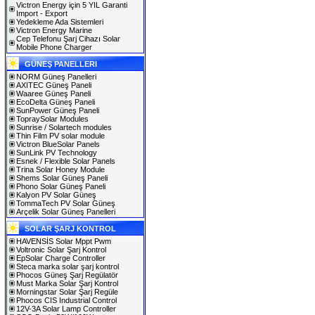
Victron Energy için 5 YIL Garanti
Import - Export
Yedekleme Ada Sistemleri
Victron Energy Marine
Cep Telefonu Şarj Cihazı Solar
Mobile Phone Charger
GÜNEŞ PANELLERI
NORM Güneş Panelleri
AXITEC Güneş Paneli
Waaree Güneş Paneli
EcoDelta Güneş Paneli
SunPower Güneş Paneli
TopraySolar Modules
Sunrise / Solartech modules
Thin Film PV solar module
Victron BlueSolar Panels
SunLink PV Technology
Esnek / Flexible Solar Panels
Trina Solar Honey Module
Shems Solar Güneş Paneli
Phono Solar Güneş Paneli
Kalyon PV Solar Güneş
TommaTech PV Solar Güneş
Arçelik Solar Güneş Panelleri
SOLAR ŞARJ KONTROL
HAVENSİS Solar Mppt Pwm
Voltronic Solar Şarj Kontrol
EpSolar Charge Controller
Steca marka solar şarj kontrol
Phocos Güneş Şarj Regülatör
Must Marka Solar Şarj Kontrol
Morningstar Solar Şarj Regüle
Phocos CIS Industrial Control
12V-3A Solar Lamp Controller