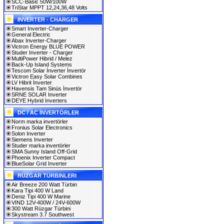
SCC-Basic 50W/100W
TriStar MPPT 12,24,36,48 Volts
INVERTER - CHARGER
Smart Inverter-Charger
General Electric
Abax Inverter-Charger
Victron Energy BLUE POWER
Studer Inverter - Charger
MultiPower Hibrid / Melez
Back-Up Island Systems
Tescom Solar İnverter İnvertör
Victron Easy Solar Combines
LV Hibrit İnverter
Havensis Tam Sinüs İnvertör
SRNE SOLAR Inverter
DEYE Hybrid Inverters
DC / AC İNVERTÖRLER
Norm marka invertörler
Fronius Solar Electronics
Solon Inverter
Siemens Inverter
Studer marka invertörler
SMA Sunny Island Off-Grid
Phoenix Inverter Compact
BlueSolar Grid Inverter
RÜZGAR TÜRBINLERI
Air Breeze 200 Watt Türbin
Kara Tipi 400 W Land
Deniz Tipi 400 W Marine
VIND 12V-400W / 24V-600W
300 Watt Rüzgar Türbini
Skystream 3.7 Southwest