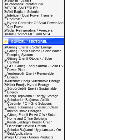
Sigorta Yuvaları
Fotovoltaik Parafadurlar
PV-DC ŞALTERLER
Akü Bağlantı Soketleri
Intelligent Dual Power Transfer
Controller
Hybrid Controller Of Solar Power And
City Power
Solar Refrigerators / Freezers
Multi-Contact MC3 and MC4
GÜNCEL / SEKTÖREL
Güneş Enerjisi / Solar Energy
Güneş Enerjili Sulama / Solar Water
Pumping System
Güneş Enerjili Otopark / Solar
CarPort
GES Güneş Enerji Santralı / Solar PV
Power Plant
Yenilenebilir Enerji / Renewable
Energy
Alternatif Enerji / Alternative Energy
Hibrit Enerji / Hybrid Energy
Sürdürülebilir Enerji / Sustainable
Energy
Enerji Depolama / Energy Storage
Şebekeden Bağımsız Akülü
Çözümler / Off-Grid Solutions
Temiz Tükenmez Enerjiler / Clean
Inexhaustible Energies
Güneş Enerjili Ev ve Ofis / Solar
Home and Office Solutions
Kendi Elektriğini Kendin Üret /
Lisanssız Elektrik Üretimi
Şebeke Bağlantılı Uygulamalar / On-
Grid Applications
Yeşil Ürünler / Green Products