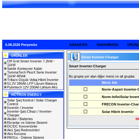
6.08.2026 Perşembe
ANASAYFA
HAKKIMIZDA
ÜRÜN
ÜRÜNLER
Smart Inverter-Charger
Off Grid Smart Inverter 7.2kW -
11kW
Smart Inverter-Charger
Satılık Konteyner Kabin
TommaTech PlusX Serie Inverter
11kW 48Volt
Bu grupta yer alan diğer menü ve alt gruplar.
Trifaze Düşük Voltaj Hibrit İnverter
Menü Adı
51.2V 280Ah LFP Lityum Batarya
Pylontech 12V 200Ah Lithium Akü
Norm-Axpert Inverter-
VICTRON ENERGY
Norm-InfiniSolar Inver
Solar Şarj Kontrol / Solar Charger
Control
FRECON Inverter-Char
İnvertör / Inverter
İnverter-Şarj Cihazı / Inverter-
Solar Hibrit Invertör
Charger
Aküler / Batteries
Me
Ekranlar ve İzleme Sistemi
DC/DC Konvertörler
Akü Şarj Redresörleri
Akü Koruma
PAYGo - Ödeme Sistemi