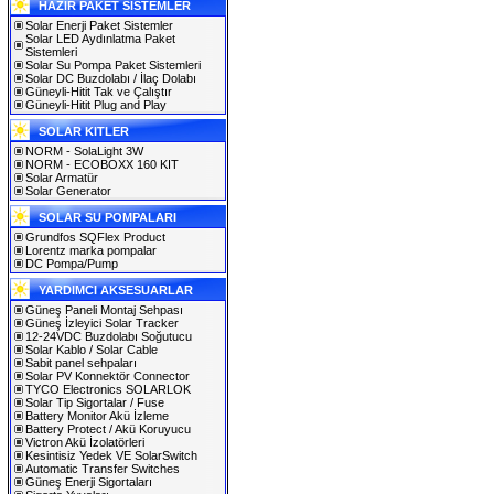
HAZIR PAKET SİSTEMLER
Solar Enerji Paket Sistemler
Solar LED Aydınlatma Paket
Sistemleri
Solar Su Pompa Paket Sistemleri
Solar DC Buzdolabı / İlaç Dolabı
Güneyli-Hitit Tak ve Çalıştır
Güneyli-Hitit Plug and Play
SOLAR KITLER
NORM - SolaLight 3W
NORM - ECOBOXX 160 KIT
Solar Armatür
Solar Generator
SOLAR SU POMPALARI
Grundfos SQFlex Product
Lorentz marka pompalar
DC Pompa/Pump
YARDIMCI AKSESUARLAR
Güneş Paneli Montaj Sehpası
Güneş İzleyici Solar Tracker
12-24VDC Buzdolabı Soğutucu
Solar Kablo / Solar Cable
Sabit panel sehpaları
Solar PV Konnektör Connector
TYCO Electronics SOLARLOK
Solar Tip Sigortalar / Fuse
Battery Monitor Akü İzleme
Battery Protect / Akü Koruyucu
Victron Akü İzolatörleri
Kesintisiz Yedek VE SolarSwitch
Automatic Transfer Switches
Güneş Enerji Sigortaları