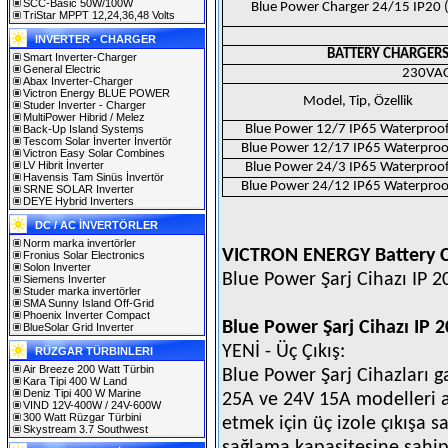
SCC-Basic 50W/100W
Blue Power Charger 24/15 IP20 
TriStar MPPT 12,24,36,48 Volts
INVERTER - CHARGER
BATTERY CHARGERS:
Smart Inverter-Charger
General Electric
230VAC
Abax Inverter-Charger
Victron Energy BLUE POWER
Model, Tip, Özellik
Studer Inverter - Charger
MultiPower Hibrid / Melez
Blue Power 12/7 IP65 Waterproof
Back-Up Island Systems
Tescom Solar İnverter İnvertör
Blue Power 12/17 IP65 Waterproo
Victron Easy Solar Combines
LV Hibrit İnverter
Blue Power 24/3 IP65 Waterproof
Havensis Tam Sinüs İnvertör
Blue Power 24/12 IP65 Waterproo
SRNE SOLAR Inverter
DEYE Hybrid Inverters
DC / AC İNVERTÖRLER
Norm marka invertörler
VICTRON ENERGY Battery 
Fronius Solar Electronics
Solon Inverter
Blue Power Şarj Cihazı IP 20
Siemens Inverter
Studer marka invertörler
SMA Sunny Island Off-Grid
Phoenix Inverter Compact
Blue Power Şarj Cihazı IP 2
BlueSolar Grid Inverter
YENİ - Üç Çıkış:
RÜZGAR TÜRBINLERI
Air Breeze 200 Watt Türbin
Blue Power Şarj Cihazları 
Kara Tipi 400 W Land
Deniz Tipi 400 W Marine
25A ve 24V 15A modelleri ay
VIND 12V-400W / 24V-600W
300 Watt Rüzgar Türbini
etmek için üç izole çıkışa s
Skystream 3.7 Southwest