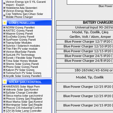
Victron Energy için 5 YIL Garanti
Import - Export
Blue Power 
Yedekleme Ada Sistemleri
Victron Energy Marine
Cep Telefonu Şarj Cihazı Solar
Mobile Phone Charger
BATTERY CHARGERS 
GÜNEŞ PANELLERI
Universal input 90-265
NORM Güneş Panelleri
AXITEC Güneş Paneli
Model, Tip, Özellik, Çıkış
Waaree Güneş Paneli
EcoDelta Güneş Paneli
Gerilim, Volt / Akım, Amper
SunPower Güneş Paneli
Blue Power Charger 12/7 IP20 (
TopraySolar Modules
Sunrise / Solartech modules
Blue Power Charger 12/10 IP20 
Thin Film PV solar module
Blue Power Charger 12/15 IP20 
Victron BlueSolar Panels
SunLink PV Technology
Blue Power Charger 24/5 IP20 (
Esnek / Flexible Solar Panels
Blue Power Charger 24/8 IP20 (
Trina Solar Honey Module
Shems Solar Güneş Paneli
Phono Solar Güneş Paneli
Kalyon PV Solar Güneş
180-265VAC/45-65Hz or 
TommaTech PV Solar Güneş
Arçelik Solar Güneş Panelleri
Model, Tip, Özellik
SOLAR ŞARJ KONTROL
HAVENSİS Solar Mppt Pwm
Blue Power Charger 12/25 IP20 
Voltronic Solar Şarj Kontrol
EpSolar Charge Controller
Steca marka solar şarj kontrol
Blue Power Charger 12/25 IP20 
Phocos Güneş Şarj Regülatör
Must Marka Solar Şarj Kontrol
Morningstar Solar Şarj Regüle
Blue Power Charger 24/15 IP20 
Phocos CIS Industrial Control
12V-3A Solar Lamp Controller