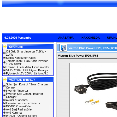
6.08.2026 Perşembe
ANASAYFA
HAKKIMIZDA
ÜRÜN
ÜRÜNLER
Victron Blue Power IP20, IP65
(1290
Off Grid Smart Inverter 7.2kW -
11kW
Victron Blue Power IP20, IP65
Satılık Konteyner Kabin
TommaTech PlusX Serie Inverter
11kW 48Volt
Trifaze Düşük Voltaj Hibrit İnverter
51.2V 280Ah LFP Lityum Batarya
Pylontech 12V 200Ah Lithium Akü
VICTRON ENERGY
Solar Şarj Kontrol / Solar Charger
Control
İnvertör / Inverter
İnverter-Şarj Cihazı / Inverter-
Charger
Aküler / Batteries
Ekranlar ve İzleme Sistemi
DC/DC Konvertörler
Akü Şarj Redresörleri
Akü Koruma
PAYGo - Ödeme Sistemi