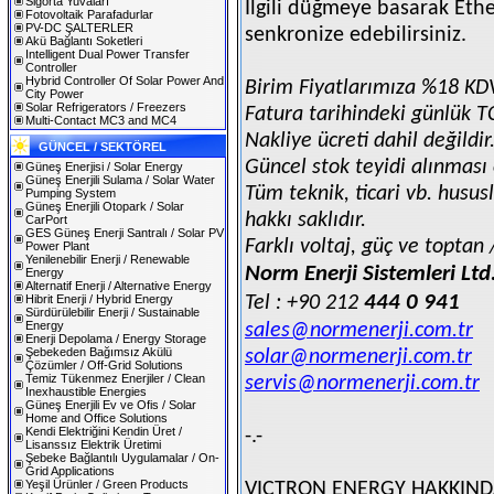
Sigorta Yuvaları
İlgili düğmeye basarak Eth
Fotovoltaik Parafadurlar
PV-DC ŞALTERLER
senkronize edebilirsiniz.
Akü Bağlantı Soketleri
Intelligent Dual Power Transfer
Controller
Hybrid Controller Of Solar Power And
Birim Fiyatlarımıza %18 KDV 
City Power
Solar Refrigerators / Freezers
Fatura tarihindeki günlük T
Multi-Contact MC3 and MC4
Nakliye ücreti dahil değildir
GÜNCEL / SEKTÖREL
Güncel stok teyidi alınması 
Güneş Enerjisi / Solar Energy
Güneş Enerjili Sulama / Solar Water
Tüm teknik, ticari vb. husu
Pumping System
Güneş Enerjili Otopark / Solar
hakkı saklıdır.
CarPort
GES Güneş Enerji Santralı / Solar PV
Farklı voltaj, güç ve toptan /
Power Plant
Yenilenebilir Enerji / Renewable
Norm Enerji Sistemleri Ltd
Energy
Alternatif Enerji / Alternative Energy
444 0 941
Hibrit Enerji / Hybrid Energy
Tel : +90 212
Sürdürülebilir Enerji / Sustainable
Energy
sales@normenerji.com.tr
Enerji Depolama / Energy Storage
Şebekeden Bağımsız Akülü
solar@normenerji.com.tr
Çözümler / Off-Grid Solutions
Temiz Tükenmez Enerjiler / Clean
servis@normenerji.com.tr
Inexhaustible Energies
Güneş Enerjili Ev ve Ofis / Solar
Home and Office Solutions
Kendi Elektriğini Kendin Üret /
-.-
Lisanssız Elektrik Üretimi
Şebeke Bağlantılı Uygulamalar / On-
Grid Applications
Yeşil Ürünler / Green Products
VICTRON ENERGY HAKKIN