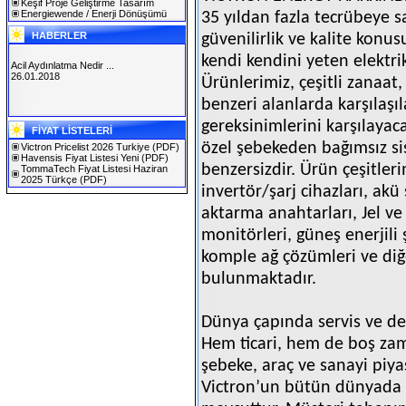
Keşif Proje Geliştirme Tasarım
Energiewende / Enerji Dönüşümü
35 yıldan fazla tecrübeye s
HABERLER
güvenilirlik ve kalite konus
kendi kendini yeten elektri
Acil Aydınlatma Nedir ...
26.01.2018
Ürünlerimiz, çeşitli zanaat,
benzeri alanlarda karşılaşı
SOLAREX ISTANBUL 2019
gereksinimlerini karşılayaca
FİYAT LİSTELERİ
30.01.2019
özel şebekeden bağımsız sis
Victron Pricelist 2026 Turkiye
(PDF)
Havensis Fiyat Listesi Yeni
(PDF)
benzersizdir. Ürün çeşitleri
TommaTech Fiyat Listesi Haziran
2025 Türkçe
(PDF)
invertör/şarj cihazları, akü
aktarma anahtarları, Jel 
monitörleri, güneş enerjili ş
komple ağ çözümleri ve diğ
bulunmaktadır.
Dünya çapında servis ve de
Hem ticari, hem de boş zam
şebeke, araç ve sanayi piya
Victron’un bütün dünyada o