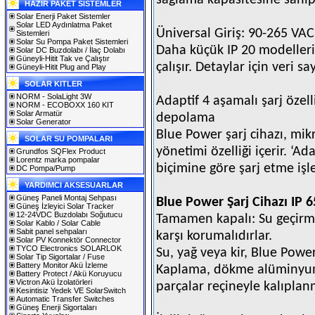
sağlama kapasitesine sahipt
HAZIR PAKET SİSTEMLER
Solar Enerji Paket Sistemler
Solar LED Aydınlatma Paket
Üniversal Giriş: 90-265 VA
Sistemleri
Solar Su Pompa Paket Sistemleri
Daha küçük IP 20 modeller
Solar DC Buzdolabı / İlaç Dolabı
Güneyli-Hitit Tak ve Çalıştır
çalışır. Detaylar için veri sa
Güneyli-Hitit Plug and Play
SOLAR KITLER
NORM - SolaLight 3W
Adaptif 4 aşamalı şarj özel
NORM - ECOBOXX 160 KIT
Solar Armatür
depolama
Solar Generator
Blue Power şarj cihazı, mikr
SOLAR SU POMPALARI
yönetimi özelliği içerir. ‘Ad
Grundfos SQFlex Product
Lorentz marka pompalar
biçimine göre şarj etme işl
DC Pompa/Pump
YARDIMCI AKSESUARLAR
Güneş Paneli Montaj Sehpası
Blue Power Şarj Cihazı IP 6
Güneş İzleyici Solar Tracker
12-24VDC Buzdolabı Soğutucu
Tamamen kapalı: Su geçirm
Solar Kablo / Solar Cable
Sabit panel sehpaları
karşı korumalıdırlar.
Solar PV Konnektör Connector
TYCO Electronics SOLARLOK
Su, yağ veya kir, Blue Powe
Solar Tip Sigortalar / Fuse
Battery Monitor Akü İzleme
Kaplama, dökme alüminyumd
Battery Protect / Akü Koruyucu
Victron Akü İzolatörleri
parçalar reçineyle kalıplanm
Kesintisiz Yedek VE SolarSwitch
Automatic Transfer Switches
Güneş Enerji Sigortaları