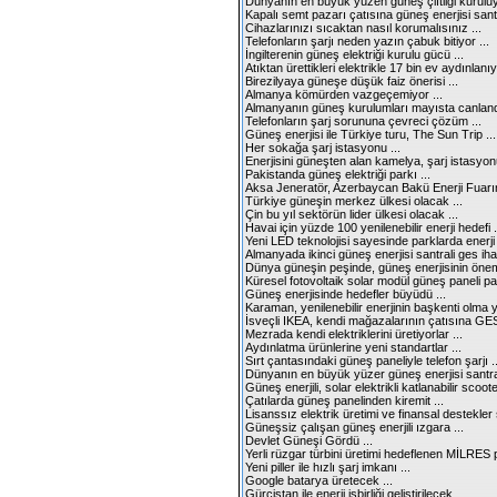
Dünyanın en büyük yüzen güneş çiftliği kuruluyo
Kapalı semt pazarı çatısına güneş enerjisi santr
Cihazlarınızı sıcaktan nasıl korumalısınız ...
Telefonların şarjı neden yazın çabuk bitiyor ...
İngilterenin güneş elektriği kurulu gücü ...
Atıktan ürettikleri elektrikle 17 bin ev aydınlanıy
Birezilyaya güneşe düşük faiz önerisi ...
Almanya kömürden vazgeçemiyor ...
Almanyanın güneş kurulumları mayısta canlandı
Telefonların şarj sorununa çevreci çözüm ...
Güneş enerjisi ile Türkiye turu, The Sun Trip ...
Her sokağa şarj istasyonu ...
Enerjisini güneşten alan kamelya, şarj istasyonu
Pakistanda güneş elektriği parkı ...
Aksa Jeneratör, Azerbaycan Bakü Enerji Fuarın
Türkiye güneşin merkez ülkesi olacak ...
Çin bu yıl sektörün lider ülkesi olacak ...
Havai için yüzde 100 yenilenebilir enerji hedefi .
Yeni LED teknolojisi sayesinde parklarda enerji 
Almanyada ikinci güneş enerjisi santrali ges ihal
Dünya güneşin peşinde, güneş enerjisinin önemi
Küresel fotovoltaik solar modül güneş paneli paz
Güneş enerjisinde hedefler büyüdü ...
Karaman, yenilenebilir enerjinin başkenti olma y
İsveçli IKEA, kendi mağazalarının çatısına GES
Mezrada kendi elektriklerini üretiyorlar ...
Aydınlatma ürünlerine yeni standartlar ...
Sırt çantasındaki güneş paneliyle telefon şarjı ..
Dünyanın en büyük yüzer güneş enerjisi santral
Güneş enerjili, solar elektrikli katlanabilir scooter
Çatılarda güneş panelinden kiremit ...
Lisanssız elektrik üretimi ve finansal destekler 
Güneşsiz çalışan güneş enerjili ızgara ...
Devlet Güneşi Gördü ...
Yerli rüzgar türbini üretimi hedeflenen MİLRES p
Yeni piller ile hızlı şarj imkanı ...
Google batarya üretecek ...
Gürcistan ile enerji işbirliği geliştirilecek ...