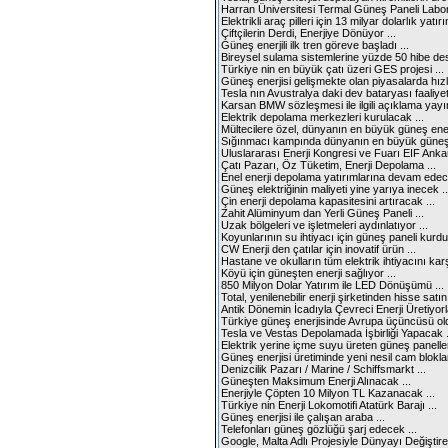
Harran Üniversitesi Termal Güneş Paneli Labora
Elektrikli araç pilleri için 13 milyar dolarlık yatırı
Çiftçilerin Derdi, Enerjiye Dönüyor ...
Güneş enerjili ilk tren göreve başladı ...
Bireysel sulama sistemlerine yüzde 50 hibe dest
Türkiye nin en büyük çatı üzeri GES projesi ...
Güneş enerjisi gelişmekte olan piyasalarda hızl
Tesla nın Avustralya daki dev bataryası faaliyett
Karsan BMW sözleşmesi ile ilgili açıklama yayınl
Elektrik depolama merkezleri kurulacak ...
Mültecilere özel, dünyanın en büyük güneş enerji
Sığınmacı kampında dünyanın en büyük güneş en
Uluslararası Enerji Kongresi ve Fuarı EIF Ankar
Çatı Pazarı, Öz Tüketim, Enerji Depolama ...
Enel enerji depolama yatırımlarına devam edece
Güneş elektriğinin maliyeti yine yarıya inecek ..
Çin enerji depolama kapasitesini artıracak ...
Zahit Alüminyum dan Yerli Güneş Paneli ...
Uzak bölgeleri ve işletmeleri aydınlatıyor ...
Koyunlarının su ihtiyacı için güneş paneli kurdu
CW Enerji den çatılar için inovatif ürün ...
Hastane ve okulların tüm elektrik ihtiyacını karşı
Köyü için güneşten enerji sağlıyor ...
850 Milyon Dolar Yatırım ile LED Dönüşümü ...
Total, yenilenebilir enerji şirketinden hisse satın 
Antik Dönemin İcadıyla Çevreci Enerji Üretiyorla
Türkiye güneş enerjisinde Avrupa üçüncüsü old
Tesla ve Vestas Depolamada İşbirliği Yapacak .
Elektrik yerine içme suyu üreten güneş panelleri 
Güneş enerjisi üretiminde yeni nesil cam bloklar
Denizcilik Pazarı / Marine / Schiffsmarkt ...
Güneşten Maksimum Enerji Alınacak ...
Enerjiyle Çöpten 10 Milyon TL Kazanacak ...
Türkiye nin Enerji Lokomotifi Atatürk Barajı ...
Güneş enerjisi ile çalışan araba ...
Telefonları güneş gözlüğü şarj edecek ...
Google, Malta Adlı Projesiyle Dünyayı Değiştire