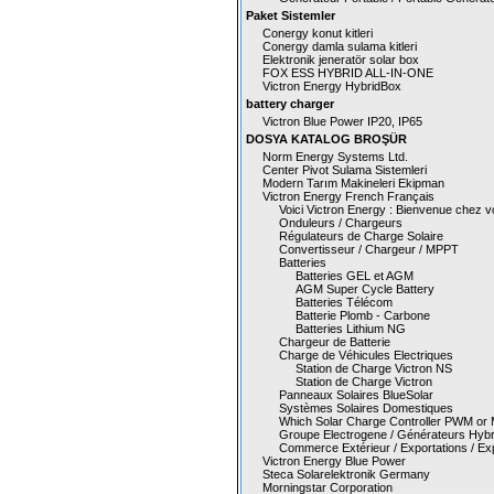
Paket Sistemler
Conergy konut kitleri
Conergy damla sulama kitleri
Elektronik jeneratör solar box
FOX ESS HYBRID ALL-IN-ONE
Victron Energy HybridBox
battery charger
Victron Blue Power IP20, IP65
DOSYA KATALOG BROŞÜR
Norm Energy Systems Ltd.
Center Pivot Sulama Sistemleri
Modern Tarım Makineleri Ekipman
Victron Energy French Français
Voici Victron Energy : Bienvenue chez 
Onduleurs / Chargeurs
Régulateurs de Charge Solaire
Convertisseur / Chargeur / MPPT
Batteries
Batteries GEL et AGM
AGM Super Cycle Battery
Batteries Télécom
Batterie Plomb - Carbone
Batteries Lithium NG
Chargeur de Batterie
Charge de Véhicules Electriques
Station de Charge Victron NS
Station de Charge Victron
Panneaux Solaires BlueSolar
Systèmes Solaires Domestiques
Which Solar Charge Controller PWM or
Groupe Electrogene / Générateurs Hybr
Commerce Extérieur / Exportations / Ex
Victron Energy Blue Power
Steca Solarelektronik Germany
Morningstar Corporation