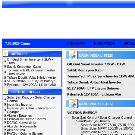
7.08.2026 Cuma
ANASAYFA
HAKKIMIZDA
ÜRÜN
ÜRÜNLER
ÜRÜN İNDEX LİSTESİ
Off Grid Smart Inverter 7.2kW -
11kW
Off Grid Smart Inverter 7.2kW - 11kW
Satılık Konteyner Kabin
TommaTech PlusX Serie Inverter
Satılık Konteyner Kabin
11kW 48Volt
TommaTech PlusX Serie Inverter 11kW 48Vo
Trifaze Düşük Voltaj Hibrit İnverter
51.2V 280Ah LFP Lityum Batarya
Trifaze Düşük Voltaj Hibrit İnverter
Pylontech 12V 200Ah Lithium Akü
51.2V 280Ah LFP Lityum Batarya
VICTRON ENERGY
Pylontech 12V 200Ah Lithium Akü
Solar Şarj Kontrol / Solar Charger
Control
MENÜ İNDEX LİSTESİ
İnvertör / Inverter
İnverter-Şarj Cihazı / Inverter-
Charger
VICTRON ENERGY
Aküler / Batteries
Solar Şarj Kontrol / Solar Charger Control
Ekranlar ve İzleme Sistemi
SmartSolar Şarj Kontrol
DC/DC Konvertörler
SmartSolar MPPT 75/10, 75/15, 100/1
Akü Şarj Redresörleri
SmartSolar MPPT 100/30 ve 100/50
Akü Koruma
SmartSolar MPPT 150/35
PAYGo - Ödeme Sistemi