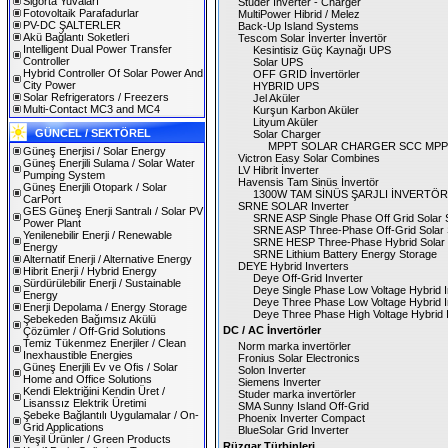
Sigorta Yuvaları
Studer Inverter - Charger
Fotovoltaik Parafadurlar
MultiPower Hibrid / Melez
PV-DC ŞALTERLER
Back-Up Island Systems
Akü Bağlantı Soketleri
Tescom Solar İnverter İnvertör
Intelligent Dual Power Transfer
Kesintisiz Güç Kaynağı UPS
Controller
Solar UPS
Hybrid Controller Of Solar Power And
OFF GRID İnvertörler
City Power
HYBRID UPS
Solar Refrigerators / Freezers
Jel Aküler
Multi-Contact MC3 and MC4
Kurşun Karbon Aküler
Lityum Aküler
GÜNCEL / SEKTÖREL
Solar Charger
MPPT SOLAR CHARGER SCC MPPT
Güneş Enerjisi / Solar Energy
Victron Easy Solar Combines
Güneş Enerjili Sulama / Solar Water
LV Hibrit İnverter
Pumping System
Havensis Tam Sinüs İnvertör
Güneş Enerjili Otopark / Solar
1300W TAM SİNÜS ŞARJLI İNVERTÖR
CarPort
SRNE SOLAR Inverter
GES Güneş Enerji Santralı / Solar PV
SRNE ASP Single Phase Off Grid Solar S
Power Plant
SRNE ASP Three-Phase Off-Grid Solar S
Yenilenebilir Enerji / Renewable
SRNE HESP Three-Phase Hybrid Solar S
Energy
SRNE Lithium Battery Energy Storage
Alternatif Enerji / Alternative Energy
DEYE Hybrid Inverters
Hibrit Enerji / Hybrid Energy
Deye Off-Grid Inverter
Sürdürülebilir Enerji / Sustainable
Deye Single Phase Low Voltage Hybrid I
Energy
Deye Three Phase Low Voltage Hybrid I
Enerji Depolama / Energy Storage
Deye Three Phase High Voltage Hybrid I
Şebekeden Bağımsız Akülü
DC / AC İnvertörler
Çözümler / Off-Grid Solutions
Temiz Tükenmez Enerjiler / Clean
Norm marka invertörler
Inexhaustible Energies
Fronius Solar Electronics
Güneş Enerjili Ev ve Ofis / Solar
Solon Inverter
Home and Office Solutions
Siemens Inverter
Kendi Elektriğini Kendin Üret /
Studer marka invertörler
Lisanssız Elektrik Üretimi
SMA Sunny Island Off-Grid
Şebeke Bağlantılı Uygulamalar / On-
Phoenix Inverter Compact
Grid Applications
BlueSolar Grid Inverter
Yeşil Ürünler / Green Products
Rüzgar Türbinleri