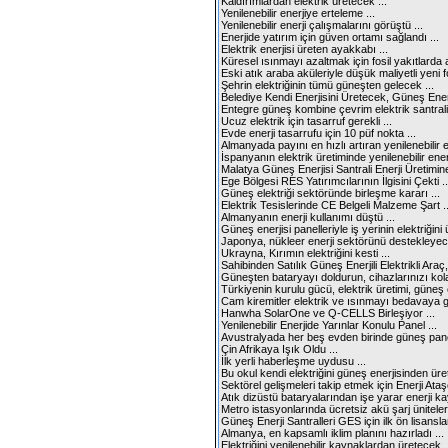
Kaldırımlardan elektrik üretecek ...
Yenilenebilir enerjiye erteleme ...
Yenilenebilir enerji çalışmalarını görüştü ...
Enerjide yatırım için güven ortamı sağlandı ...
Elektrik enerjisi üreten ayakkabı ...
Küresel ısınmayı azaltmak için fosil yakıtlarda a
Eski atık araba aküleriyle düşük maliyetli yeni f
Şehrin elektriğinin tümü güneşten gelecek ...
Belediye Kendi Enerjisini Üretecek, Güneş Enerji
Entegre güneş kombine çevrim elektrik santrali p
Ucuz elektrik için tasarruf gerekli ...
Evde enerji tasarrufu için 10 püf nokta ...
Almanyada payını en hızlı artıran yenilenebilir e
İspanyanın elektrik üretiminde yenilenebilir enerj
Malatya Güneş Enerjisi Santrali Enerji Üretimine
Ege Bölgesi RES Yatırımcılarının İlgisini Çekti ..
Güneş elektriği sektöründe birleşme kararı ...
Elektrik Tesislerinde CE Belgeli Malzeme Şart ..
Almanyanın enerji kullanımı düştü ...
Güneş enerjisi panelleriyle iş yerinin elektriğini ü
Japonya, nükleer enerji sektörünü destekleyece
Ukrayna, Kırımın elektriğini kesti ...
Sahibinden Satılık Güneş Enerjili Elektrikli Araç
Güneşten bataryayı doldurun, cihazlarınızı kola
Türkiyenin kurulu gücü, elektrik üretimi, güneş el
Cam kiremitler elektrik ve ısınmayı bedavaya get
Hanwha SolarOne ve Q-CELLS Birleşiyor ...
Yenilenebilir Enerjide Yarınlar Konulu Panel ...
Avustralyada her beş evden birinde güneş panel
Çin Afrikaya Işık Oldu ...
İlk yerli haberleşme uydusu ...
Bu okul kendi elektriğini güneş enerjisinden üret
Sektörel gelişmeleri takip etmek için Enerji Ataşel
Atık dizüstü bataryalarından işe yarar enerji ka
Metro istasyonlarında ücretsiz akü şarj üniteleri
Güneş Enerji Santralleri GES için ilk ön lisanslar 
Almanya, en kapsamlı iklim planını hazırladı ...
Elektriğini yenilenebilir kaynaklardan üretecek .