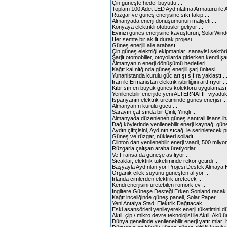
Çin güneşte hedef büyüttü ...
Toplam 100 Adet LED Aydınlatma Armatürü ile Ay
Rüzgar ve güneş enerjisine sıkı takip ...
Almanyada enerji dönüşümünün maliyeti ...
Konyaya elektrikli otobüsler geliyor ...
Evinizi güneş enerjisine kavuşturun, SolarWind
Her semte bir akıllı durak projesi ...
Güneş enerjili aile arabası ...
Çin güneş elektriği ekipmanları sanayisi sektö
Şarjlı otomobiller, otoyollarda giderken kendi şar
Almanyanın enerji dönüşümü hedefleri ...
Kağıt kalınlığında güneş enerjili şarj ünitesi ...
Yunanistanda kurulu güç artışı sıfıra yaklaştı ..
İran ile Ermanistan elektrik işbirliğini arttırıyor ..
Kıbrısın en büyük güneş kolektörü uygulaması 
Yenilenebilir enerjide yeni ALTERNATİF viyadükle
İspanyanın elektrik üretiminde güneş enerjisi ...
Almanyanın kurulu gücü ...
Sarayın çatısında bir Çinli, Yingli ...
Almanyada düzenlenen güneş santrali lisans ihal
Dağ köylerinde yenilenebilir enerji kaynağı güneş
Aydın çiftçisini, Aydının sıcağı le serinletecek pr
Güneş ve rüzgar, nükleeri solladı ...
Clinton dan yenilenebilir enerji vaadi, 500 milyo
Rüzgarla çalışan araba üretiyorlar ...
Ve Fransa da güneşe asılıyor ...
Sıcaklar, elektrik tüketiminde rekor getirdi ...
Başyayla Aydınlanıyor Projesi Destek Almaya 
Organik çilek suyunu güneşten alıyor ...
İrlanda çimlerden elektrik üretecek ...
Kendi enerjisini üretebilen römork ev ...
İngiltere Güneşe Desteği Erken Sonlandıracak 
Kağıt inceliğinde güneş paneli, Solar Paper ...
Yeni Antalya Stadı Elektrik Dağıtacak ...
Eski asansörleri yenileyerek enerji tüketimini d
Akıllı çip / mikro devre teknolojisi ile Akıllı Akü ür
Dünya genelinde yenilenebilir enerji yatırımları ha