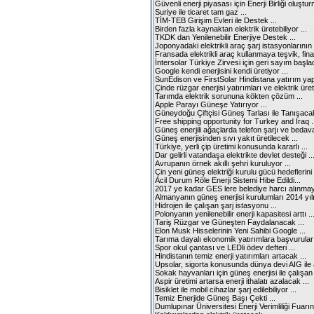
Güvenli enerji piyasası için Enerji Birliği oluştu
Suriye ile ticaret tam gaz ...
TİM-TEB Girişim Evleri ile Destek ...
Birden fazla kaynaktan elektrik üretebiliyor ...
TKDK dan Yenilenebilir Enerjiye Destek ...
Joponyadaki elektrikli araç şarj istasyonlarının 
Fransada elektrikli araç kullanmaya teşvik, fina
İntersolar Türkiye Zirvesi için geri sayım başladı
Google kendi enerjisini kendi üretiyor ...
SunEdison ve FirstSolar Hindistana yatırım yap
Çinde rüzgar enerjisi yatırımları ve elektrik üreti
Tarımda elektrik sorununa kökten çözüm ...
Apple Parayı Güneşe Yatırıyor ...
Güneydoğu Çiftçisi Güneş Tarlası ile Tanışacak
Free shipping opportunity for Turkey and Iraq .
Güneş enerjili ağaçlarda telefon şarjı ve bedava 
Güneş enerjisinden sıvı yakıt üretilecek ...
Türkiye, yerli çip üretimi konusunda kararlı ...
Dar gelirli vatandaşa elektrikte devlet desteği ..
Avrupanın örnek akıllı şehri kuruluyor ...
Çin yeni güneş elektriği kurulu gücü hedeflerini 
Acil Durum Röle Enerji Sistemi Hibe Edildi...
2017 ye kadar GES lere belediye harcı alınmay
Almanyanın güneş enerjisi kurulumları 2014 yılı
Hidrojen ile çalışan şarj istasyonu ...
Polonyanın yenilenebilir enerji kapasitesi arttı ..
Tariş Rüzgar ve Güneşten Faydalanacak ...
Elon Musk Hisselerinin Yeni Sahibi Google ...
Tarıma dayalı ekonomik yatırımlara başvurular i
Spor okul çantası ve LEDli ödev defteri ...
Hindistanın temiz enerji yatırımları artacak ...
Upsolar, sigorta konusunda dünya devi AIG ile a
Sokak hayvanları için güneş enerjisi ile çalışa
Aspir üretimi artarsa enerji ithalatı azalacak ...
Bisiklet ile mobil cihazlar şarj edilebiliyor ...
Temiz Enerjide Güneş Başı Çekti ...
Dumlupınar Üniversitesi Enerji Verimliliği Fuarın