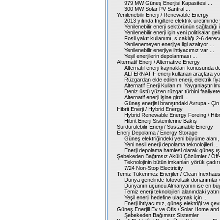
979 MW Güneş Enerjisi Kapasitesi ...
300 MW Solar PV Santral ...
Yenilenebilir Enerji / Renewable Energy
2013 yılında İngiltere elektrik üretiminde 
Yenilenebilir enerji sektörünün sağladığı is
Yenilenebilir enerji için yeni politikalar geliş
Fosil yakıt kullanımı, sıcaklığı 2-6 derece
Yenilenemeyen enerjiye ilgi azalıyor ...
Yenilenebilir enerjiye ihtiyacımız var ...
Yeşil enerjilerin depolanması ...
Alternatif Enerji / Alternative Energy
Alternatif enerji kaynakları konusunda de
ALTERNATİF enerji kullanan araçlara yön
Rüzgardan elde edilen enerji, elektrik fiya
Alternatif Enerji Kullanımı Yaygınlaştırılmal
Deniz üstü yüzen rüzgar türbini faaliyete 
Alternatif enerji işine girdi ...
Güneş enerjisi branşındaki Avrupa - Çin 
Hibrit Enerji / Hybrid Energy
Hybrid Renewable Energy Foreing / Hibrit
Hibrit Enerji Sistemlerine Bakış
Sürdürülebilir Enerji / Sustainable Energy
Enerji Depolama / Energy Storage
Güneş elektriğindeki yeni büyüme alanı, e
Yeni nesil enerji depolama teknolojileri ...
Enerji depolama hamlesi olarak güneş ışığ
Şebekeden Bağımsız Akülü Çözümler / Off-
Teknolojinin bütün imkanları yörük çadırı
7/24 Non-Stop Electricity
Temiz Tükenmez Enerjiler / Clean Inexhaus
Dünya genelinde fotovoltaik donanımlar ve
Dünyanın üçüncü Almanyanın ise en büyük 
Temiz enerji teknolojileri alanındaki yatır
Yeşil enerji hedefine ulaşmak için ...
Enerji ihtiyacımız, güneş elektriği ve çev
Güneş Enerjili Ev ve Ofis / Solar Home and 
Şebekeden Bağımsız Sistemler