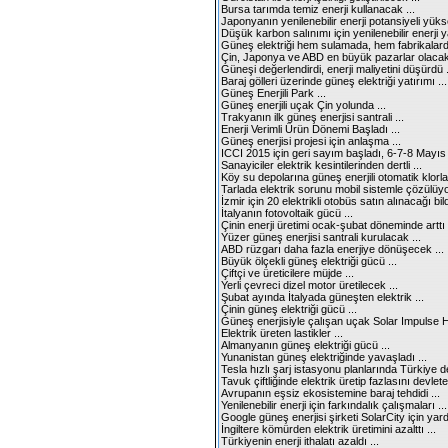
Bursa tarımda temiz enerji kullanacak ...
Japonyanın yenilenebilir enerji potansiyeli yükse
Düşük karbon salınımı için yenilenebilir enerji ya
Güneş elektriği hem sulamada, hem fabrikalarda
Çin, Japonya ve ABD en büyük pazarlar olacak 
Güneşi değerlendirdi, enerji maliyetini düşürdü .
Baraj gölleri üzerinde güneş elektriği yatırımı ...
Güneş Enerjili Park ...
Güneş enerjili uçak Çin yolunda ...
Trakyanın ilk güneş enerjisi santrali ...
Enerji Verimli Ürün Dönemi Başladı ...
Güneş enerjisi projesi için anlaşma ...
ICCI 2015 için geri sayım başladı, 6-7-8 Mayıs 
Sanayiciler elektrik kesintilerinden dertli ...
Köy su depolarına güneş enerjili otomatik klorla
Tarlada elektrik sorunu mobil sistemle çözülüyor
İzmir için 20 elektrikli otobüs satın alınacağı bildir
İtalyanın fotovoltaik gücü ...
Çinin enerji üretimi ocak-şubat döneminde arttı .
Yüzer güneş enerjisi santrali kurulacak ...
ABD rüzgarı daha fazla enerjiye dönüşecek ...
Büyük ölçekli güneş elektriği gücü ...
Çiftçi ve üreticilere müjde ...
Yerli çevreci dizel motor üretilecek ...
Şubat ayında İtalyada güneşten elektrik ...
Çinin güneş elektriği gücü ...
Güneş enerjisiyle çalışan uçak Solar Impulse Hi
Elektrik üreten lastikler ...
Almanyanın güneş elektriği gücü ...
Yunanistan güneş elektriğinde yavaşladı ...
Tesla hızlı şarj istasyonu planlarında Türkiye de
Tavuk çiftliğinde elektrik üretip fazlasını devlet
Avrupanın eşsiz ekosistemine baraj tehdidi ...
Yenilenebilir enerji için farkındalık çalışmaları ...
Google güneş enerjisi şirketi SolarCity için yar
İngiltere kömürden elektrik üretimini azalttı ...
Türkiyenin enerji ithalatı azaldı ...