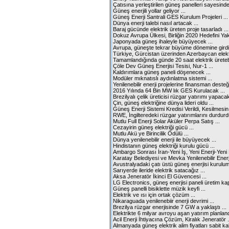
Çatısına yerleştirilen güneş panelleri sayesinde 
Güneş enerjili yollar geliyor ...
Güneş Enerji Santrali GES Kurulum Projeleri ...
Dünya enerji talebi nasıl artacak ...
Baraj gücünde elektrik üreten proje tasarladı ...
Dokuz Avrupa Ülkesi, Birliğin 2020 Hedefini Yaka
Japonyada güneş ihaleyle büyüyecek ...
Avrupa, güneşte tekrar büyüme dönemine girdi 
Türkiye, Gürcistan üzerinden Azerbaycan elektriğ
Tamamlandığında günde 20 saat elektrik üretebi
Çöle Dev Güneş Enerjisi Tesisi, Nur-1 ...
Kaldırımlara güneş paneli döşenecek ...
Modüler mıknatıslı aydınlatma sistemi ...
Yenilenebilir enerji projelerine finansman desteğ
2016 Yılında 64 Bin MW lık GES Kurulacak ...
Brezilyalı çelik üreticisi rüzgar yatırımı yapacak
Çin, güneş elektriğine dünya lideri oldu ...
Güneş Enerji Sistemi Kredisi Verildi, Kesilmesin 
RWE, İngilteredeki rüzgar yatırımlarını durdurdu
Mutlu Full Enerji Solar Aküler Perpa Satış ...
Cezayirin güneş elektriği gücü ...
Mutlu Akü ye Birincilik Ödülü ...
Dünya yenilenebilir enerji ile büyüyecek ...
Hindistanın güneş elektriği kurulu gücü ...
Ambargo Sonrası İran-Yeni İş, Yeni Enerji-Yeni F
Karatay Belediyesi ve Mevka Yenilenebilir Enerji
Avustralyadaki çatı üstü güneş enerjisi kuruluml
Sarıyerde ileride elektrik satacağız ...
Aksa Jeneratör İkinci El Güvencesi ...
LG Electronics, güneş enerjisi paneli üretim kapa
Güneş panelli bisiklette müzik keyfi ...
Elektrik ve ısı için ortak çözüm ...
Nikaraguada yenilenebiir enerji devrimi ...
Brezilya rüzgar enerjisinde 7 GW a yaklaştı ...
Elektrikte 6 milyar avroyu aşan yatırım planlandı
Acil Enerji İhtiyacına Çözüm, Kiralık Jeneratör .
Almanyada güneş elektrik alim fiyatları sabit kald