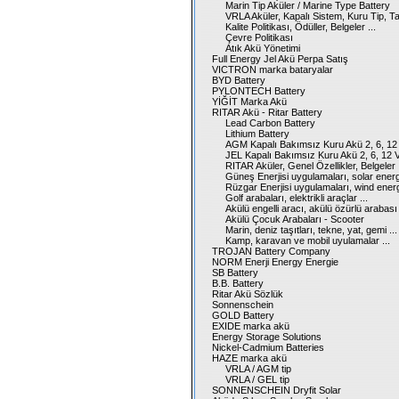
Marin Tip Aküler / Marine Type Battery
VRLA Aküler, Kapalı Sistem, Kuru Tip, 
Kalite Politikası, Ödüller, Belgeler ...
Çevre Politikası
Atık Akü Yönetimi
Full Energy Jel Akü Perpa Satış
VICTRON marka bataryalar
BYD Battery
PYLONTECH Battery
YİĞİT Marka Akü
RITAR Akü - Ritar Battery
Lead Carbon Battery
Lithium Battery
AGM Kapalı Bakımsız Kuru Akü 2, 6, 12 
JEL Kapalı Bakımsız Kuru Akü 2, 6, 12 V
RITAR Aküler, Genel Özellikler, Belgeler
Güneş Enerjisi uygulamaları, solar ener
Rüzgar Enerjisi uygulamaları, wind ener
Golf arabaları, elektrikli araçlar ...
Akülü engelli aracı, akülü özürlü arabası
Akülü Çocuk Arabaları - Scooter
Marin, deniz taşıtları, tekne, yat, gemi ...
Kamp, karavan ve mobil uyulamalar ...
TROJAN Battery Company
NORM Enerji Energy Energie
SB Battery
B.B. Battery
Ritar Akü Sözlük
Sonnenschein
GOLD Battery
EXIDE marka akü
Energy Storage Solutions
Nickel-Cadmium Batteries
HAZE marka akü
VRLA / AGM tip
VRLA / GEL tip
SONNENSCHEIN Dryfit Solar