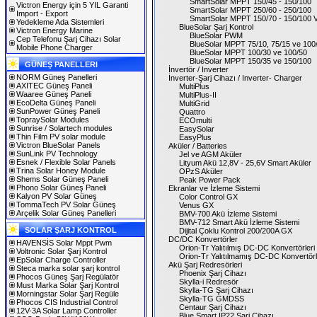
SmartSolar MPPT 150/45 - 150/100
Victron Energy için 5 YIL Garanti
SmartSolar MPPT 250/60 - 250/100
Import - Export
SmartSolar MPPT 150/70 - 150/100 
Yedekleme Ada Sistemleri
BlueSolar Şarj Kontrol
Victron Energy Marine
BlueSolar PWM
Cep Telefonu Şarj Cihazı Solar
BlueSolar MPPT 75/10, 75/15 ve 100
Mobile Phone Charger
BlueSolar MPPT 100/30 ve 100/50
BlueSolar MPPT 150/35 ve 150/100
GÜNEŞ PANELLERI
İnvertör / Inverter
NORM Güneş Panelleri
İnverter-Şarj Cihazı / Inverter- Charger
AXITEC Güneş Paneli
MultiPlus
Waaree Güneş Paneli
MultiPlus-II
EcoDelta Güneş Paneli
MultiGrid
SunPower Güneş Paneli
Quattro
TopraySolar Modules
ECOmulti
Sunrise / Solartech modules
EasySolar
Thin Film PV solar module
EasyPlus
Victron BlueSolar Panels
Aküler / Batteries
SunLink PV Technology
Jel ve AGM Aküler
Esnek / Flexible Solar Panels
Lityum Akü 12,8V - 25,6V Smart Aküler
Trina Solar Honey Module
OPzS Aküler
Shems Solar Güneş Paneli
Peak Power Pack
Phono Solar Güneş Paneli
Ekranlar ve İzleme Sistemi
Kalyon PV Solar Güneş
Color Control GX
TommaTech PV Solar Güneş
Venus GX
Arçelik Solar Güneş Panelleri
BMV-700 Akü İzleme Sistemi
BMV-712 Smart Akü İzleme Sistemi
SOLAR ŞARJ KONTROL
Dijital Çoklu Kontrol 200/200A GX
DC/DC Konvertörler
HAVENSİS Solar Mppt Pwm
Orion-Tr Yalıtılmış DC-DC Konvertörleri
Voltronic Solar Şarj Kontrol
Orion-Tr Yalıtılmamış DC-DC Konvertörl
EpSolar Charge Controller
Akü Şarj Redresörleri
Steca marka solar şarj kontrol
Phoenix Şarj Cihazı
Phocos Güneş Şarj Regülatör
Skylla-i Redresör
Must Marka Solar Şarj Kontrol
Skylla-TG Şarj Cihazı
Morningstar Solar Şarj Regüle
Skylla-TG GMDSS
Phocos CIS Industrial Control
Centaur Şarj Cihazı
12V-3A Solar Lamp Controller
Blue Smart IP22 Şarj Cihazı