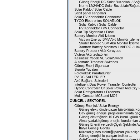
Güneş Enerjili DC Solar Buzdolabı / Soğ
Norm 12/24VDC Solar Buzdolabı/Soğut
Solar Kablo / Solar Cable
Sabit panel sehpaları
Solar PV Konnektör Connector
TYCO Electronics SOLARLOK
Solar Kablo / Solar Cable
PV Konnektör / PV Connector
Solar Tip Sigortalar / Fuse
Battery Monitor Akü İzleme
Victron Energy BMV Akü Monitör İzleme
Studer Innotec SBM Akü Monitör İzleme
Xantrex Battery Monitors LinkPRO / Lin
Battery Protect / Akü Koruyucu
Victron Akü İzolatörleri
Kesintisiz Yedek VE SolarSwitch
Automatic Transfer Switches
Güneş Enerji Sigortaları
Sigorta Yuvaları
Fotovoltaik Parafadurlar
PV-DC ŞALTERLER
Akü Bağlantı Soketleri
Intelligent Dual Power Transfer Controller
Hybrid Controller Of Solar Power And City
Solar Refrigerators / Freezers
Multi-Contact MC3 and MC4
GÜNCEL / SEKTÖREL
Güneş Enerjisi / Solar Energy
Güneş elektriğinde pazar büyüklüğü, küre
Dev güneş enerjisi projelerini hayata geçi
Güneş elektriğinde 10 GW kurulu gücü aş
Almanyadaki güneş enerjisi kurulumları a
Güneş Enerjili ve Ledli Çiçek Şeklinde Ay
İtalya Güneşi Gördü ...
Küresel güneş elektriği pazarı yükselişe
Güneş enerjisi ile çalışan bisiklet ...
Anti-Damping Vergisi Avrupanın güneşini