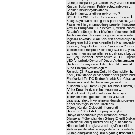
Güneş enerjisi ile çalışabilen uzay aracı üretildi 
Rüzgar Türbinlerinin Kuleleri Gaziantepten ...
Şehirleri bitkiler aydınlatacak ...
Elektrik faturasız günler geliyor mu ?
SOLARTR 2016 Solar Konferans ve Sergisi İsta
Kaleye aydınlatma için güneş paneli ve rüzgar tü
Pazar yerinin çatısına güneş panelleri konularak
Atatürk Barajındaki Su Seviyesi Çiftçileri Rahatla
Ortadoğu güneşte hızlı büyüme dönemine girdi 
Tesla dan elektrik ihtiyacını güneş enerjisinden
İngiltere havasını küçük elektrik santralleriyle 
Güneş enerjisi üreten kiremitlerin fiyatı netleşiyo
İngiltere, Doğu Afrika Enerji Piyasasına Yatırım 
Yenilenebilir enerjide 18 bin megavat daha yolda
Ev yapımı güneş panelleri ile sıcak suya kav
Akü Şarj Cihazları, Redresörler, AC-DC Doğrultu
LED Ampullerle Dekoratif Duvar Aydınlatmaları .
Üretici ve Sanayicilere Hibe Destekleri Anlatıldı 
Aksa Enerjiden Afrika Açılımı ...
Renault, Çin Pazarına Elektrikli Otomobille Hızlı
Zorlu, Pakistanda yenilenebilir enerji şirketi kuru
Endüstriyel Tip DC Redresör, Akü Şarj Cihazları
Drone lar sokak lambalarının yerini alır mı ...
Kullanma Suyu, İçme Suyu, Tarımsal Sulama, Su
Afrika Kıtası ile ticaret hız kesmiyor ...
Tesla elektrik depolamada sınır tanımıyor ...
Temiz enerjinin gelecekteki rolü artacak ...
Lisanssız elektrik yönetmeliği değişti, projelere 
Kendi elektriğini kendisi üretecek ...
Güneş Kentler Geleceğin Kentleridir ...
Hindistan 100 akıllı kent projesi başlattı ...
Dünya ekonomisinin yeni dinamosu Afrika ...
Bilgisayar Mühendisinden Güneş Enerjili Bisiklet
Yenilenebilir enerji üretimi cari açığı azaltacak ..
Hibrit elektrikli araçlara vergi teşviği getirildi ...
Yerli ve yenilenebilir enerjiye daha fazla odakla
Güneş enerjisinin atığı bile büyük iş fırsatları s