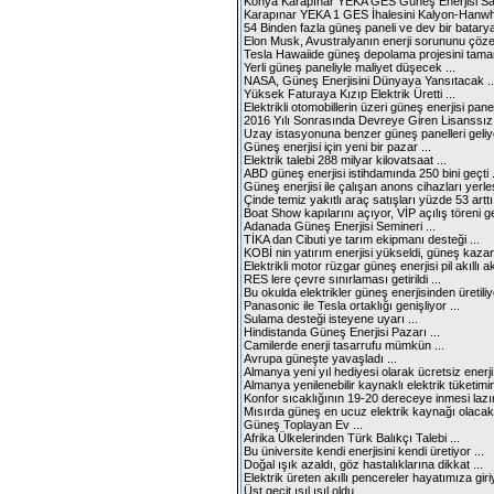
Konya Karapınar YEKA GES Güneş Enerjisi Sant
Karapınar YEKA 1 GES İhalesini Kalyon-Hanw
54 Binden fazla güneş paneli ve dev bir batarya i
Elon Musk, Avustralyanın enerji sorununu çöze
Tesla Hawaiide güneş depolama projesini tamam
Yerli güneş paneliyle maliyet düşecek ...
NASA, Güneş Enerjisini Dünyaya Yansıtacak ..
Yüksek Faturaya Kızıp Elektrik Üretti ...
Elektrikli otomobillerin üzeri güneş enerjisi panell
2016 Yılı Sonrasında Devreye Giren Lisanssı
Uzay istasyonuna benzer güneş panelleri geliyo
Güneş enerjisi için yeni bir pazar ...
Elektrik talebi 288 milyar kilovatsaat ...
ABD güneş enerjisi istihdamında 250 bini geçti .
Güneş enerjisi ile çalışan anons cihazları yerleşti
Çinde temiz yakıtlı araç satışları yüzde 53 arttı 
Boat Show kapılarını açıyor, VİP açılış töreni ge
Adanada Güneş Enerjisi Semineri ...
TİKA dan Cibuti ye tarım ekipmanı desteği ...
KOBİ nin yatırım enerjisi yükseldi, güneş kazand
Elektrikli motor rüzgar güneş enerjisi pil akıllı 
RES lere çevre sınırlaması getirildi ...
Bu okulda elektrikler güneş enerjisinden üretiliyo
Panasonic ile Tesla ortaklığı genişliyor ...
Sulama desteği isteyene uyarı ...
Hindistanda Güneş Enerjisi Pazarı ...
Camilerde enerji tasarrufu mümkün ...
Avrupa güneşte yavaşladı ...
Almanya yeni yıl hediyesi olarak ücretsiz enerji 
Almanya yenilenebilir kaynaklı elektrik tüketimin
Konfor sıcaklığının 19-20 dereceye inmesi lazım
Mısırda güneş en ucuz elektrik kaynağı olacak 
Güneş Toplayan Ev ...
Afrika Ülkelerinden Türk Balıkçı Talebi ...
Bu üniversite kendi enerjisini kendi üretiyor ...
Doğal ışık azaldı, göz hastalıklarına dikkat ...
Elektrik üreten akıllı pencereler hayatımıza giriy
Üst geçit ışıl ışıl oldu ...