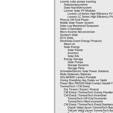
Lorentz solar pumps tracking
Solarpumpsysteme
Solar-Nachführsystem
Lorentz Solar PV Modules
Lorentz LA Series High Efficiency P
Lorentz LC Series High Efficiency P
Phocos Off-Grid Power
Mobile Solar Power System
Solar-Log Maximized Sunpower
Solon Corporation
Micro Inverter AEconversion
Symtech Solar
ECO Delta
ReneSola Green Energy Products
About Us
Solar Energy
Solar Panels
Inverters
Solar Kits
Energy Storage
Solar Pumps
Storage Systems
Storage Parts
SchneiderElectric Solar Power Solutions
Mutlu Stationary Batteries
SOLARWAY Lantern Portable
Güneş Enerjili Aşı İlaç Dolabı ve Takibi
Power Blox PBX200 Multi-Contact Staubli T
TommaTech / CW Enerji
Dış Ticaret / Export / İhracat
CW Enerji / TommaTech Güneş Paneller
CW Enerji / TommaTech İnvertörler
TommaTech Off-Grid İnverterler
TommaTech Hibrit İnverterler
CW Enerji / TommaTech Enerji Depolam
Düşük Voltaj Lityum TommaTech Bata
Yüksek Voltaj Lityum TommaTech Bat