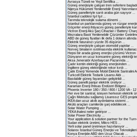
Avrasya Tüneli ne Yeşil Sertifika ...
Güneş enerjisiyle çalışan tren seferlere başladı 
Nijerya Hükümeti Yenilenebilir Enerji Yatırımları
Güneş panelleriyle sarılı araba gün sayıyor ...
İstanbul caddesi Işıl Işıl ...
Tarımda teknolojik sulama dönemi ...
İstanbul un parklarında güneş ve rüzgar enerjisi
Göçerler enerji ihtiyacını güneş panelleriyle karş
Victron Enerji Akü Şarj Cihazları / Battery Charg
Mezralara Basit Yenilenebilir Çözümler Getirilmel
ABD de güneş fiyatları ilk defa 1 doların altında 
Elektrik faturanızı yüzde 35 düşürün ...
Güneş enerjisiyle çalışan otomobil yaptılar ...
Norveç binaların ısıtılmasında elektrik kullanaca
Hepsi bir arada güneş enerjisi çözümü Victron 
Dünyanın en ucuz konsantre güneş elektriği tekli
Aksa Jeneratör Azerbaycan Pazarında ...
Çadır kentin elektriği güneş enerjisinden ...
İngiltere güneş elektriğinde rekor kırdı ...
Çalık Enerji Yemende Mobil Elektrik Santralini Aç
Turkcell Elektrik Tedarik Lisansı Aldı ...
Basılabilir güneş fayansları geliştirildi ...
Güneş panelli panjur elektrik üretiyor ...
Karaman Enerji İhtisas Endüstri Bölgesi ...
Phoenix Inverter 180 / 350 / 800 / 1200 VA - 12 /
Her eve bir santral, isteyen herkesin elektrik üre
Çağrı Mektubu sağlamış Lisanssız GES projeler
IKEA dan ucuz akıllı aydınlatma sistemi ...
Akülü araçları camilerde şarj edebilecek ...
Solar Water Pumping ...
YEKA ihalesi neler getiriyor ...
Solar Power Electricity ...
Your application & solution partner for the Turn-
Sudan elektrik üretimi, Mikro HES ...
Yerli solar panel üretmeye hazırlanıyor ...
Solarex İstanbul Güneş Enerjisi ve Teknolojileri 
Konya Enerjide ABD den Ucuz Olacak ...