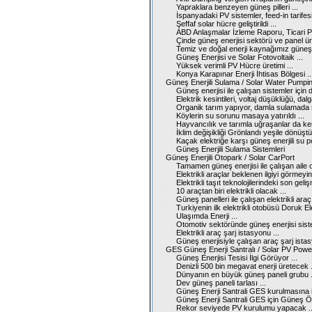
Yapraklara benzeyen güneş pilleri ...
İspanyadaki PV sistemler, feed-in tarifesi
Şeffaf solar hücre geliştirildi ...
ABD Anlaşmalar İzleme Raporu, Ticari PV
Çinde güneş enerjisi sektörü ve panel üreti
Temiz ve doğal enerji kaynağımız güneş 
Güneş Enerjisi ve Solar Fotovoltaik ...
Yüksek verimli PV Hücre üretimi ...
Konya Karapınar Enerji İhtisas Bölgesi ..
Güneş Enerjili Sulama / Solar Water Pump
Güneş enerjisi ile çalışan sistemler için d
Elektrik kesintileri, voltaj düşüklüğü, d
Organik tarım yapıyor, damla sulamada sıfı
Köylerin su sorunu masaya yatırıldı ...
Hayvancılık ve tarımla uğraşanlar da kendi
İklim değişikliği Grönlandı yeşile dönüştüre
Kaçak elektriğe karşı güneş enerjili su p
Güneş Enerjili Sulama Sistemleri
Güneş Enerjili Otopark / Solar CarPort
Tamamen güneş enerjisi ile çalışan aile ot
Elektrikli araçlar beklenen ilgiyi görmeyin
Elektrikli taşıt teknolojilerindeki son geliş
10 araçtan biri elektrikli olacak ...
Güneş panelleri ile çalışan elektrikli araç f
Turkiyenin ilk elektrikli otobüsü Doruk Ele
Ulaşımda Enerji ...
Otomotiv sektöründe güneş enerjisi sist
Elektrikli araç şarj istasyonu ...
Güneş enerjisiyle çalışan araç şarj istas
GES Güneş Enerji Santralı / Solar PV Powe
Güneş Enerjisi Tesisi İlgi Görüyor ...
Denizli 500 bin megavat enerji üretecek .
Dünyanın en büyük güneş paneli grubu .
Dev güneş paneli tarlası ...
Güneş Enerji Santrali GES kurulmasına iz
Güneş Enerji Santrali GES için Güneş Ö
Rekor seviyede PV kurulumu yapacak ..