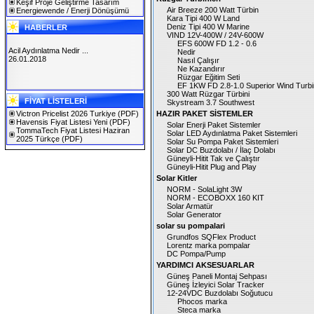
Keşif Proje Geliştirme Tasarım
Air Breeze 200 Watt Türbin
Energiewende / Enerji Dönüşümü
Kara Tipi 400 W Land
Deniz Tipi 400 W Marine
HABERLER
VIND 12V-400W / 24V-600W
EFS 600W FD 1.2 - 0.6
Solarex İstanbul, Güneş Enerjisi ve
Nedir
Teknolojileri Fuarı 2018 ...
Nasıl Çalışır
23.01.2018
Ne Kazandırır
Rüzgar Eğitim Seti
EF 1KW FD 2.8-1.0 Superior Wind Turb
Acil Aydınlatma Nedir ...
300 Watt Rüzgar Türbini
FİYAT LİSTELERİ
26.01.2018
Skystream 3.7 Southwest
Victron Pricelist 2026 Turkiye
(PDF)
HAZIR PAKET SİSTEMLER
Havensis Fiyat Listesi Yeni
(PDF)
Solar Enerji Paket Sistemler
TommaTech Fiyat Listesi Haziran
Solar LED Aydınlatma Paket Sistemleri
2025 Türkçe
(PDF)
Solar Su Pompa Paket Sistemleri
Solar DC Buzdolabı / İlaç Dolabı
Güneyli-Hitit Tak ve Çalıştır
Güneyli-Hitit Plug and Play
Solar Kitler
NORM - SolaLight 3W
NORM - ECOBOXX 160 KIT
Solar Armatür
Solar Generator
solar su pompalari
Grundfos SQFlex Product
Lorentz marka pompalar
DC Pompa/Pump
YARDIMCI AKSESUARLAR
Güneş Paneli Montaj Sehpası
Güneş İzleyici Solar Tracker
12-24VDC Buzdolabı Soğutucu
Phocos marka
Steca marka