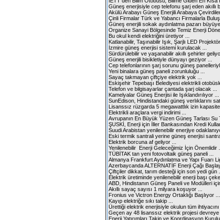
İETT den Bilim Otobüsü, Bilime Giden En Kısa H
Güneş enerjisiyle cep telefonu şarj eden akıllı b
Akülü Arabayı Güneş Enerjili Arabaya Çevirdiler 
Çinli Firmalar Türk ve Yabancı Firmalarla Buluşt
Güneş enerjili sokak aydınlatma pazarı büyüye
Organize Sanayi Bölgesinde Temiz Enerji Dönem
Bu okul kendi elektriğini üretiyor ...
Katlanabilir, Taşınabilir Işık, Şarjlı LED Projektör
İzmire güneş enerjisi sistemi kurulacak ...
Sürdürülebilir ve yaşanabilir akıllı şehirler geliyor
Güneş enerjili bisikletiyle dünyayı geziyor ...
Cep telefonlarının şarj sorunu güneş panelleriyl
Yeni binalara güneş paneli zorunluluğu ...
Sayaç takmayan çiftçiye elektrik yok ...
Eskişehir Tepebaşı Belediyesi elektrikli otobüsle
Telefon ve bilgisayarlar çantada şarj olacak ...
Kamelyalar Güneş Enerjisi ile Işıklandırılıyor ...
SunEdison, Hindistandaki güneş verlıklarını sat
Lisanssız rüzgarda 5 megawattlık izin kapasite
Elektrikli araçlara vergi indirimi ...
Avrupanın En Büyük Yüzen Güneş Tarlası Su To
ŞUSKİ, Enerji için İller Bankasından Kredi Kulla
Suudi Arabistan yenilenebilir enerjiye odaklanıyo
Eski termik santrali yerine güneş enerjisi santra
Elektrik borcuna af geliyor ...
Yenilenebilir Enerji Geleceğimiz İçin Önemlidir .
TÜBİTAK tan yeni fotovoltaik güneş paneli ...
Almanya Frankfurt Aydınlatma ve Yapı Fuarı Ligh
Azerbaycanda ALTERNATİF Enerji Çağı Başlay
Çiftçiler dikkat, tarım desteği için son yedi gün .
Elektrik üretiminde yenilenebilir enerji başı çeke
ABD, Hindistanın Güneş Paneli ve Modülleri için
Akıllı sayaç sayısı 1 milyara koşuyor ...
Fronius ve Victron Energy Ortaklığı Başlıyor ...
Kayıp elektriğe sıkı takip ...
Ürettiği elektrik enerjisiyle okulun tüm ihtiyacını 
Geçen ay 48 lisanssız elektrik projesi devreye g
Enerji Yatırımları Takip ve Koordinasyon Kurulu 