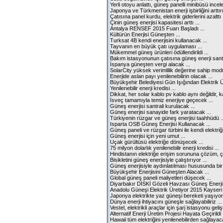
Yerli otoyu anlattı, güneş panelli minibüsü inceled
Japonya ve Türkmenistan enerji işbirliğini arttırı
Çatısına panel kurdu, elektrik giderlerini azalttı .
Çinin güneş enerjisi kapasitesi arttı ...
Antalya RENSEF 2015 Fuarı Başladı ...
Kültürün Enerjisi Güneşten ...
Turksat 4B kendi enerjisini kullanacak ...
Tayvanın en büyük çatı uygulaması ...
Mükemmel güneş ürünleri ödüllendirildi ...
Bakım istasyonunun çatısına güneş enerji santra
İspanya güneşten vergi alacak ...
SolarCity yüksek verimlilik değerine sahip modü
Enerjide aslan payı yenilenebilirin olacak ...
Büyükşehir Belediyesi Gün Işığından Elektrik Ü
Yenilenebilir enerji kredisi ...
Dikkat, her solar kablo pv kablo aynı değildir, k
İsveç tamamıyla temiz enerjiye geçecek ...
Güneş enerjisi santrali kurulacak ...
Güneş enerjisi sanayide fark yaratacak ...
Türkiyenin rüzgar ve güneş enerjisi taahhüdü ..
Isparta OSB Güneş Enerjisi Kullanacak ...
Güneş paneli ve rüzgar türbini ile kendi elektriğini
Güneş enerjisi için yeni umut ...
Uçak gürültüsü elektriğe dönüşecek ...
75 milyon dolarlık yenilenebilir enerji kredisi ...
Hindistanın elektriğe erişim sorununa çözüm, ça
Bisikletini güneş enerjisiyle çalıştırıyor ...
Güneş enerjisiyle aydınlatılması hususunda bir 
Büyükşehir Enerjisini Güneşten Alacak ...
Global güneş paneli maliyetleri düşecek ...
Diyarbakır DİSKİ Gözeli Havzası Güneş Enerji S
Anadolu Güneşi Elektrik Üretiyor 2015 Kayseri 
Japonya elektrikte yaz güneşi bereketi yaşıyor 
Dünya enerji ihtiyacını güneşle sağlayabiliriz ...
Vestel, elektrikli araçlar için şarj istasyonu gelişti
Alternatif Enerji Üretim Projesi Hayata Geçirildi .
Hawaii tüm elektriğini yenilenebilirden sağlayaca