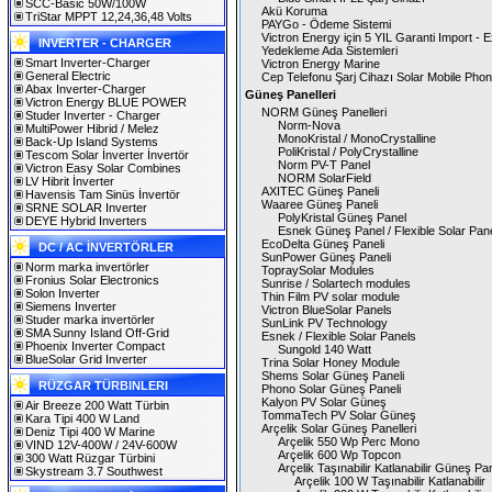
SCC-Basic 50W/100W
Akü Koruma
TriStar MPPT 12,24,36,48 Volts
PAYGo - Ödeme Sistemi
Victron Energy için 5 YIL Garanti Import - E
INVERTER - CHARGER
Yedekleme Ada Sistemleri
Smart Inverter-Charger
Victron Energy Marine
General Electric
Cep Telefonu Şarj Cihazı Solar Mobile Pho
Abax Inverter-Charger
Güneş Panelleri
Victron Energy BLUE POWER
NORM Güneş Panelleri
Studer Inverter - Charger
Norm-Nova
MultiPower Hibrid / Melez
MonoKristal / MonoCrystalline
Back-Up Island Systems
PoliKristal / PolyCrystalline
Tescom Solar İnverter İnvertör
Norm PV-T Panel
Victron Easy Solar Combines
NORM SolarField
LV Hibrit İnverter
AXITEC Güneş Paneli
Havensis Tam Sinüs İnvertör
Waaree Güneş Paneli
SRNE SOLAR Inverter
PolyKristal Güneş Panel
DEYE Hybrid Inverters
Esnek Güneş Panel / Flexible Solar Pan
EcoDelta Güneş Paneli
DC / AC İNVERTÖRLER
SunPower Güneş Paneli
Norm marka invertörler
TopraySolar Modules
Fronius Solar Electronics
Sunrise / Solartech modules
Solon Inverter
Thin Film PV solar module
Siemens Inverter
Victron BlueSolar Panels
Studer marka invertörler
SunLink PV Technology
SMA Sunny Island Off-Grid
Esnek / Flexible Solar Panels
Phoenix Inverter Compact
Sungold 140 Watt
BlueSolar Grid Inverter
Trina Solar Honey Module
Shems Solar Güneş Paneli
RÜZGAR TÜRBINLERI
Phono Solar Güneş Paneli
Kalyon PV Solar Güneş
Air Breeze 200 Watt Türbin
TommaTech PV Solar Güneş
Kara Tipi 400 W Land
Arçelik Solar Güneş Panelleri
Deniz Tipi 400 W Marine
Arçelik 550 Wp Perc Mono
VIND 12V-400W / 24V-600W
Arçelik 600 Wp Topcon
300 Watt Rüzgar Türbini
Arçelik Taşınabilir Katlanabilir Güneş Pan
Skystream 3.7 Southwest
Arçelik 100 W Taşınabilir Katlanabilir