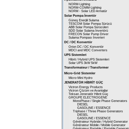
NORM-Lighting
NORM-COMM-Lighting
NORM - Solar LED Armatür
Solar Pompa İnvertör
Güneş Enerjili Sulama
TESCOM Solar Pompa Sürücü
ABB Solar Pompa Sürücüleri
SDD Solar Sulama İnvertörü
FRECON Solar Pump Driver
Sulama Pompası İnverteri
DC / DC Konvertör
Orion DC / DC Konvertör
MDCI and MDC Converters
UPS Sistemleri
Hibrit / Hybrid UPS Sistemleri
Solar UPS 3kW 5kW
Transformateur / Transformer
Micro-Grid Sistemler
Micro-Mini Hydro
JENERATÖR HİBRİT GÜÇ
Victron Energy Products
Victron Çözüm ve Avantajlar
Teksan Jeneratör Hibrit Güç
GROUPE ELECTROGENE
MonoPhase / Single Phase Generators
DIESEL
GASOLINE / ESSENCE
Triphase / Three Phase Generators
DIESEL
GASOLINE / ESSENCE
Générateur Hybride / Hybrid Generator
Générateur Mobile / Mobile Generator
Générateur Portable / Portable Generat