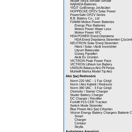
Aküde Sıkça Sorulan Sorular
NARADA Batteries
YİĞİT GelEnergy Jel Aküleri
HOPPECKE OPZV Solar Power
PowerSafe OPZV Series
B.B. Battery Co., Ltd
FIAMM Motive Power Batteries
Energy Plus Batteries
Motive Power Water Less
Motive Power XFC
HDA POWER Enerji Depolama
HDA Enerji Depolama Sistemleri Çözüml
NEUTRON Solar Enerji Sistemleri
Hibrit / Solar / Akıllı İnvertörler
Lityum Bataryalar
Güneş Panelleri
Akıllı Ev Ürünleri
VICTRON Peak Power Pack
VICTRON Lithium Ion Battery
UNİSUN Batarya Akü Pil Perpa
Muhtelif Marka Model Tip Akü
Akü Şarj Redresörü
Norm 220 VAC - 1 Faz Girişli
Norm / Akü Kabinli / Redresör
Norm 380 VAC - 3 Faz Girişli
Otomotiv / Starter Charger
Studer Battery Charger
DC Charger / Rectifier
Forklift PzS CER Traction
Switch Mode Sistemler
Blue Power Akü Şarj Cihazları
Victron Energy Battery Chargers Batterie 
Smart
Charger
Centaur
Skylla
Aydınlatma Armatürü