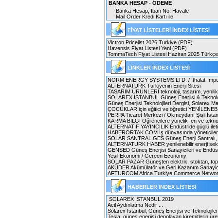
BANKA HESAP - ÖDEME
Banka Hesap, İban No, Havale
Mail Order Kredi Kartı ile
FİYAT LİSTELERİ İNDEX LİSTESİ
Victron Pricelist 2026 Turkiye
(PDF)
Havensis Fiyat Listesi Yeni
(PDF)
TommaTech Fiyat Listesi Haziran 2025 Türkçe
LİNKLER İNDEX LİSTESİ
NORM ENERGY SYSTEMS LTD. / İthalat-Import,
ALTERNATURK Türkiyenin Enerji Sitesi
TASARIM ÜRÜNLERİ teknoloji, tasarım, yenilikle
SOLAREX ISTANBUL Güneş Enerjisi & Teknoloji
Güneş Enerjisi Teknolojileri Dergisi, Solarex Ma
ÇOCUKLAR için eğitici ve öğretici YENİLEN
PERPA Ticaret Merkezi / Okmeydanı Şişli İstan
KARMA BİLGİ Öğrencilere yönelik fen ve teknoloj
ALTERNATİF YAYINCILIK Endüstride güçlü il
HABERORTAK.COM İş dünyasında yöneticiler
SOLAR SANTRAL GES Güneş Enerji Santralı, so
ALTERNATURK HABER yenilenebilir enerji sektö
GENSED Güneş Enerjisi Sanayicileri ve Endüst
Yeşil Ekonomi / Gereen Economy
SOLAR PAZAR Güneşten elektrik, stoktan, top
AKÜDER Akümülatör ve Geri Kazanım Sanayici
AFTURCOM Africa Turkiye Commerce Netwo
HABERLER İNDEX LİSTESİ
SOLAREX ISTANBUL 2019
Acil Aydınlatma Nedir ...
Solarex İstanbul, Güneş Enerjisi ve Teknolojiler
Tesla, güneş enerjisi depolayan kiremitlerin üret