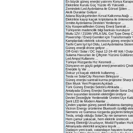
En büyük güneş enerjisi yatırımı Konya Karapına
Elektrikte Kurulu Güç Yüzde 45 Yükseldi ...
Zemindeki Led Aydınlatma ile Görsel Şölen ...
Akıllı Duraklar Geliyor ...
Adana Büyükşehirden Kırsal Kalkınma Atağı ...
Elektrikte kayıp kaçak kriptolama ile önlenecek 
İzmitte Aydınlatma Direkleri Yenileniyor ...
Köy Kooperatifinden Güneş Enerji Santrali ...
Türkiyenin madencilik bilgi bankası kuruluyor ..
Mutlu 12V / 210Ah VRLA SAL Gel Type Deep Cy
Powership / Enerji Gemileri için Transformatör 
Kamplardaki elektrik sıkıntısını güneş enerjisi k
Tarihi Cami Işıl Işıl Oldu, Led Aydınlatma Sistemi
Güneş enerjili drone geliyor ...
Off-Grid / Solar / DC Input 12-24-48 Volt / Outpu
Sulama Havuzları ile Çiftçinin Yüzünü Güldürec
Led Ampul Kullanımı ...
Türkiye Rüzgarda Hız Kesmedi ...
Dünyanın en güçlü gelgit enerji jeneratörü Çinde
Enerjide İş Var ...
Dokuz yıl kaçak elektrik kullanmış ...
Tesla ve SolarCity Resmen Birleşiyor ...
Güneş enerjisi santrali kurma projesine Sharp k
Elon Musk Yeni Projesini Açıkladı ...
Türk Güneş Enerjisi Sektörü Afrikada ...
Antalyada Güneş Enerjisi Santralinde Sona Doğ
Dere suyundan tesisinin elektriğini üretiyor ...
Devlet Desteğiyle Yenilenebilir Üretimi Üçe Katla
Şerit LED ile Modern Alanlar ...
Çinden yapılan güneş paneli ithalatına dampin
Victron Energy ürünlerine Bluetooth özelliği ekle
Siemens ve Gamesa rüzgarda güçlerini birleştird
Tesla, ortağı olduğu SolarCity nin tamamını sat
Hem çamur yakacak, hem elektrik üretecek ...
Güneş Elektriği Ucuzluyor, Modül Fiyatları Hızlı
Almanyada elektrikli araçlara teşvik ...
Dadaşın yeni icadı, vatandaşın hayatını kurtara