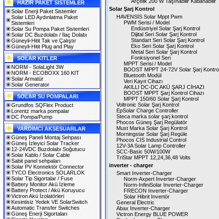
Arçelik 200 W Taşınabilir Katlanabilir
HAZIR PAKET SİSTEMLER
Solar Şarj Kontrol
Solar Enerji Paket Sistemler
HAVENSİS Solar Mppt Pwm
Solar LED Aydınlatma Paket
PWM Serisi / Model
Sistemleri
Endüstriyel Solar Şarj Kontrol
Solar Su Pompa Paket Sistemleri
Dijital Seri Solar Şarj Kontrol
Solar DC Buzdolabı / İlaç Dolabı
Standart Seri Solar Şarj Kontrol
Güneyli-Hitit Tak ve Çalıştır
Eko Seri Solar Şarj Kontrol
Güneyli-Hitit Plug and Play
Metal Seri Solar Şarj Kontrol
Fonksiyonel Seri
SOLAR KITLER
MPPT Serisi / Model
NORM - SolaLight 3W
BOOST MPPT 24-72V Solar Şarj Kontro
NORM - ECOBOXX 160 KIT
Bluetooth Modül
Solar Armatür
Veri Kayıt Cihazı
Solar Generator
AKILLI DC-DC AKÜ ŞARJ CİHAZI
BOOST MPPT Şarj Kontrol Cihazı
SOLAR SU POMPALARI
MPPT 150/60 Solar Şarj Kontrol
Voltronic Solar Şarj Kontrol
Grundfos SQFlex Product
EpSolar Charge Controller
Lorentz marka pompalar
Steca marka solar şarj kontrol
DC Pompa/Pump
Phocos Güneş Şarj Regülatör
Must Marka Solar Şarj Kontrol
YARDIMCI AKSESUARLAR
Morningstar Solar Şarj Regüle
Güneş Paneli Montaj Sehpası
Phocos CIS Industrial Control
Güneş İzleyici Solar Tracker
12V-3A Solar Lamp Controller
12-24VDC Buzdolabı Soğutucu
SCC-Basic 50W/100W
Solar Kablo / Solar Cable
TriStar MPPT 12,24,36,48 Volts
Sabit panel sehpaları
inverter - charger
Solar PV Konnektör Connector
TYCO Electronics SOLARLOK
Smart Inverter-Charger
Solar Tip Sigortalar / Fuse
Norm-Axpert Inverter-Charger
Battery Monitor Akü İzleme
Norm-InfiniSolar Inverter-Charger
Battery Protect / Akü Koruyucu
FRECON Inverter-Charger
Victron Akü İzolatörleri
Solar Hibrit Invertör
Kesintisiz Yedek VE SolarSwitch
General Electric
Automatic Transfer Switches
Abax Inverter-Charger
Güneş Enerji Sigortaları
Victron Energy BLUE POWER