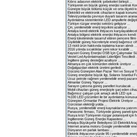
Kıbrıs adasının elektrik şebekeleri birleşti ...
Türkiyenin en büyük güneş enerjisi santralı Ko
Güneşte büyük bölümü küçük ve orta ölçekli ku
Elektrikli ve elektronik cihazların kapalı konumd
Televizyonlarda çevreye duyarlı tasarım aranac
Aydınlatma sistemlerinin LED ampullerle değiştir
Türkiye rüzgar enerjisi sektörü gelişiyor ...
Çin, yenilenebilir enerji teşvikini azaltıyor ...
Antalya kendi elektrik ihtiyacını karşılayabilecek
Antalya bölgesi elektrik enerjisi ihtiyacını kendi
Enerji tüketiminde tasarruf ettiren pencere filmi gel
Giyilebilir güneş hücreleriyle enerji bağımsız cih
13 riskli ürün hakkında toplatma kararı alındı ...
2016 yılında sıcaklıklar yeni rekor kırabilir ...
Kayseri Güneş Enerjisi OSB İçin Çalışmalar Sür
Vestel Led Aydınlatmadaki Liderliğini Tescilledi .
İngiltere güneş desteğini azaltıyor ...
Almanya en çok kömürden elektrik üretiyor ...
Doğalgazdan elektrik üretimi geriledi ...
Gücünü Güneşten Alan Pazar Yeri ve Sosyal Te
Güneş enerjisine büyük ilgi, Solarex İstanbul Fu
Ucuz petrole rağmen yenilenebilir enerji pazar
Almanlar Güneş Yapıyor ...
Sarayın çatısına güneş panelleri kurulacak ...
Mobil cihazları güneş enerjisiyle şarj eden cihaz
Bağımsız çalışan çok amaçlı akıllı LED ışık ...
%100 LED çözümleri ile bir aydınlatma konusun
Güneşten Ormanlar Projesi Elektrik Üretiyor ...
Gürcistan elektriği yolda ...
Rusya, yenilenebilir enerji kaynaklarına yatırım 
Panasonic firması, Türkiyede güneş paneli işine
Rusya krizi Türkiyenin rüzgar potansiyeli için fırs
İngilterenin Güneş Enerjisi Kapasitesi ...
Antalya Büyükşehir Belediyesi 10 Elektrikli Araç 
İnternet arama motoru Google yenilenebilir ener
Dünyanın en parlak lambası ...
Elektrik ihtiyacının yüzde 95 i yenilenebilir enerj