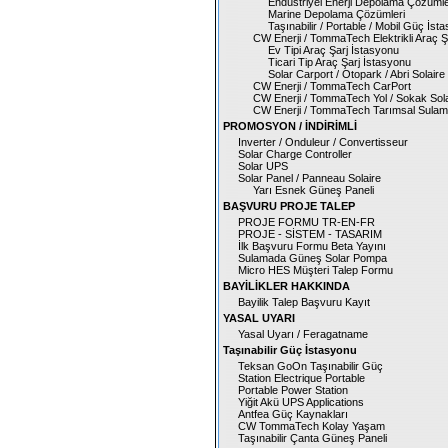
Endüstriyel Enerji Depolama Çözümle
Marine Depolama Çözümleri
Taşınabilir / Portable / Mobil Güç İs
CW Enerji / TommaTech Elektrikli Araç Şa
Ev Tipi Araç Şarj İstasyonu
Ticari Tip Araç Şarj İstasyonu
Solar Carport / Otopark / Abri Solair
CW Enerji / TommaTech CarPort
CW Enerji / TommaTech Yol / Sokak Sol
CW Enerji / TommaTech Tarımsal Sulama
PROMOSYON / İNDİRİMLİ
Inverter / Onduleur / Convertisseur
Solar Charge Controller
Solar UPS
Solar Panel / Panneau Solaire
Yarı Esnek Güneş Paneli
BAŞVURU PROJE TALEP
PROJE FORMU TR-EN-FR
PROJE - SİSTEM - TASARIM
İlk Başvuru Formu Beta Yayını
Sulamada Güneş Solar Pompa
Micro HES Müşteri Talep Formu
BAYİLİKLER HAKKINDA
Bayilik Talep Başvuru Kayıt
YASAL UYARI
Yasal Uyarı / Feragatname
Taşınabilir Güç İstasyonu
Teksan GoOn Taşınabilir Güç
Station Electrique Portable
Portable Power Station
Yiğit Akü UPS Applications
Antfea Güç Kaynakları
CW TommaTech Kolay Yaşam
Taşınabilir Çanta Güneş Paneli