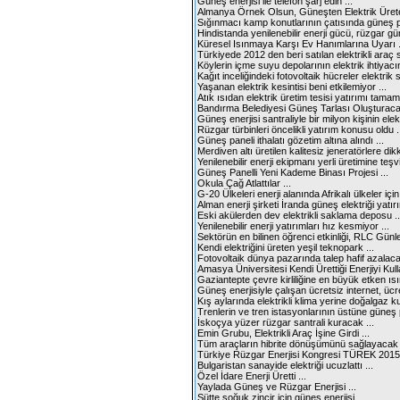
Güneş enerjisi ile telefon şarj edin ...
Almanya Örnek Olsun, Güneşten Elektrik Üretel
Sığınmacı kamp konutlarının çatısında güneş pili
Hindistanda yenilenebilir enerji gücü, rüzgar güne
Küresel Isınmaya Karşı Ev Hanımlarına Uyarı .
Türkiyede 2012 den beri satılan elektrikli araç s
Köylerin içme suyu depolarının elektrik ihtiyacı
Kağıt inceliğindeki fotovoltaik hücreler elektrik sa
Yaşanan elektrik kesintisi beni etkilemiyor ...
Atık ısıdan elektrik üretim tesisi yatırımı tamaml
Bandırma Belediyesi Güneş Tarlası Oluşturacak
Güneş enerjisi santraliyle bir milyon kişinin elektr
Rüzgar türbinleri öncelikli yatırım konusu oldu .
Güneş paneli ithalatı gözetim altına alındı ...
Merdiven altı üretilen kalitesiz jeneratörlere dikk
Yenilenebilir enerji ekipmanı yerli üretimine teşv
Güneş Panelli Yeni Kademe Binası Projesi ...
Okula Çağ Atlattılar ...
G-20 Ülkeleri enerji alanında Afrikalı ülkeler için iş
Alman enerji şirketi İranda güneş elektriği yatırım
Eski akülerden dev elektrikli saklama deposu ..
Yenilenebilir enerji yatırımları hız kesmiyor ...
Sektörün en bilinen öğrenci etkinliği, RLC Günler
Kendi elektriğini üreten yeşil teknopark ...
Fotovoltaik dünya pazarında talep hafif azalaca
Amasya Üniversitesi Kendi Ürettiği Enerjiyi Kulla
Gaziantepte çevre kirliliğine en büyük etken ısı
Güneş enerjisiyle çalışan ücretsiz internet, ücr
Kış aylarında elektrikli klima yerine doğalgaz kul
Trenlerin ve tren istasyonlarının üstüne güneş p
İskoçya yüzer rüzgar santrali kuracak ...
Emin Grubu, Elektrikli Araç İşine Girdi ...
Tüm araçların hibrite dönüşümünü sağlayacak .
Türkiye Rüzgar Enerjisi Kongresi TÜREK 2015 Y
Bulgaristan sanayide elektriği ucuzlattı ...
Özel İdare Enerji Üretti ...
Yaylada Güneş ve Rüzgar Enerjisi ...
Sütte soğuk zincir için güneş enerjisi ...